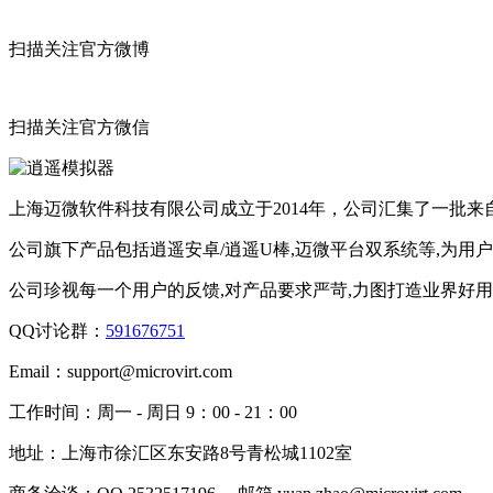
扫描关注官方微博
扫描关注官方微信
上海迈微软件科技有限公司成立于2014年，公司汇集了一批
公司旗下产品包括逍遥安卓/逍遥U棒,迈微平台双系统等,为用
公司珍视每一个用户的反馈,对产品要求严苛,力图打造业界好
QQ讨论群：
591676751
Email：
support@microvirt.com
工作时间：
周一 - 周日 9：00 - 21：00
地址：
上海市徐汇区东安路8号青松城1102室