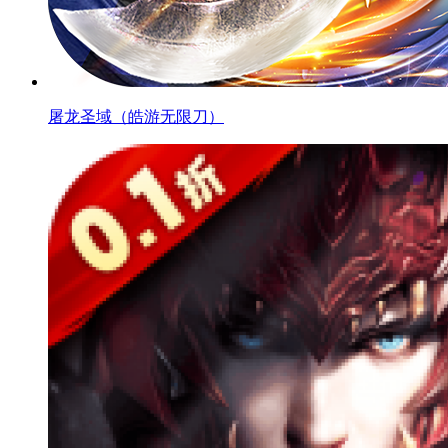
屠龙圣域（皓游无限刀）