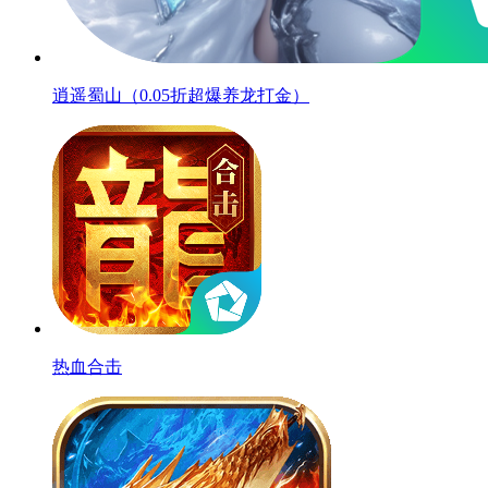
逍遥蜀山（0.05折超爆养龙打金）
热血合击