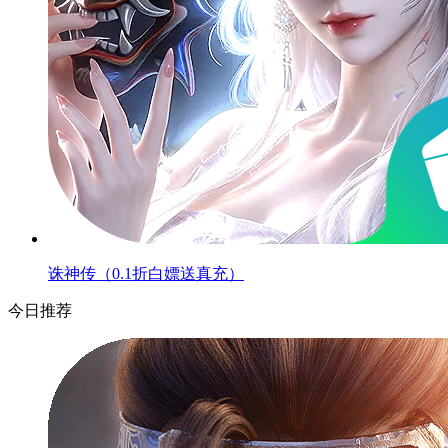
诛神传（0.1折白嫖送真充）
今日推荐