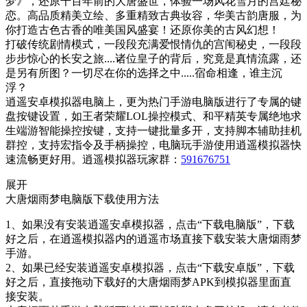
梦》，还原千百年前的大唐盛世，体验一场风花雪月的宫廷秘
恋。高品质精美立绘、多重精致古典妆容，华美古韵唐服，为
你打造古色古香的唯美国风盛宴！还原你美的古风幻想！
打破传统剧情模式，一段段充满爱恨情仇的宫闱秘史，一段段
步步惊心的长安之旅....诸位皇子的背后，究竟是真情流露，还
是另有所图？一切尽在你的选择之中.....宿命相逢，谁主沉
浮？
逍遥安卓模拟器电脑上，更为热门手游电脑版进行了专属的键
盘按键设置，如王者荣耀LOL操控模式、和平精英专属绝地求
生端游智能操控按键，支持一键批量多开，支持脚本辅助挂机
群控，支持宏指令及手柄操控，电脑玩手游使用逍遥模拟器快
速流畅更好用。逍遥模拟器玩家群：
591676751
展开
大唐烟雨梦电脑版下载使用方法
1、如果没有安装逍遥安卓模拟器，点击“下载电脑版”，下载
好之后，在逍遥模拟器内的逍遥市场直接下载安装大唐烟雨梦
手游。
2、如果已经安装逍遥安卓模拟器，点击“下载安卓版”，下载
好之后，直接拖动下载好的大唐烟雨梦APK到模拟器里面直
接安装。