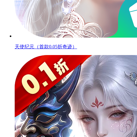
天使纪元（首款0.05折奇迹）