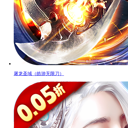
屠龙圣域（皓游无限刀）