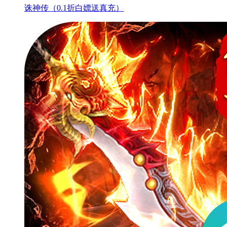
诛神传（0.1折白嫖送真充）