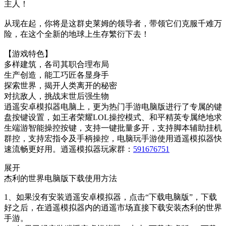
主人！
从现在起，你将是这群史莱姆的领导者，带领它们克服千难万
险，在这个全新的地球上生存繁衍下去！
【游戏特色】
多样建筑，各司其职合理布局
生产创造，能工巧匠各显身手
探索世界，揭开人类离开的秘密
对抗敌人，挑战末世后强生物
逍遥安卓模拟器电脑上，更为热门手游电脑版进行了专属的键
盘按键设置，如王者荣耀LOL操控模式、和平精英专属绝地求
生端游智能操控按键，支持一键批量多开，支持脚本辅助挂机
群控，支持宏指令及手柄操控，电脑玩手游使用逍遥模拟器快
速流畅更好用。逍遥模拟器玩家群：
591676751
展开
杰利的世界电脑版下载使用方法
1、如果没有安装逍遥安卓模拟器，点击“下载电脑版”，下载
好之后，在逍遥模拟器内的逍遥市场直接下载安装杰利的世界
手游。