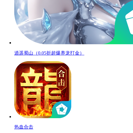
逍遥蜀山（0.05折超爆养龙打金）
热血合击