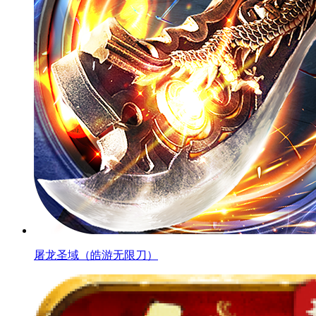
屠龙圣域（皓游无限刀）