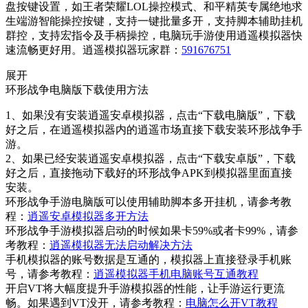
盘按键设置，如王者荣耀LOL操控模式、和平精英专属绝地求
生端游智能操控按键，支持一键批量多开，支持脚本辅助挂机
群控，支持宏指令及手柄操控，电脑玩手游使用逍遥模拟器快
速流畅更好用。逍遥模拟器玩家群：
591676751
展开
环形战争电脑版下载使用方法
1、如果没有安装逍遥安卓模拟器，点击“下载电脑版”，下载
好之后，在逍遥模拟器内的逍遥市场直接下载安装环形战争手
游。
2、如果已经安装逍遥安卓模拟器，点击“下载安卓版”，下载
好之后，直接拖动下载好的环形战争APK到模拟器里面直接
安装。
环形战争手游电脑版可以使用辅助脚本多开挂机，请参考教
程：
逍遥安卓模拟器多开方法
环形战争手游模拟器启动的时候如果卡59%或者卡99%，请参
考教程：
逍遥模拟器无法启动解决方法
手机模拟器的账号数据是互通的，模拟器上直接登录手机账
号，请参考教程：
逍遥模拟器手机电脑账号互通教程
开启VT将大幅度提升手游模拟器的性能，让手游运行更流
畅。如果遇到VT没开，请参考教程：
电脑怎么开VT教程