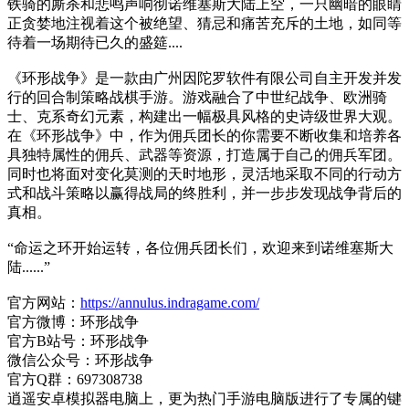
铁骑的厮杀和悲鸣声响彻诺维塞斯大陆上空，一只幽暗的眼睛
正贪婪地注视着这个被绝望、猜忌和痛苦充斥的土地，如同等
待着一场期待已久的盛筵....
《环形战争》是一款由广州因陀罗软件有限公司自主开发并发
行的回合制策略战棋手游。游戏融合了中世纪战争、欧洲骑
士、克系奇幻元素，构建出一幅极具风格的史诗级世界大观。
在《环形战争》中，作为佣兵团长的你需要不断收集和培养各
具独特属性的佣兵、武器等资源，打造属于自己的佣兵军团。
同时也将面对变化莫测的天时地形，灵活地采取不同的行动方
式和战斗策略以赢得战局的终胜利，并一步步发现战争背后的
真相。
“命运之环开始运转，各位佣兵团长们，欢迎来到诺维塞斯大
陆......”
官方网站：
https://annulus.indragame.com/
官方微博：环形战争
官方B站号：环形战争
微信公众号：环形战争
官方Q群：697308738
逍遥安卓模拟器电脑上，更为热门手游电脑版进行了专属的键