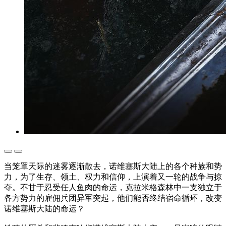
当笼罩天际的迷雾逐渐散去，诺维塞斯大陆上的各个种族和势
力，为了生存、领土、权力和信仰，上演着又一轮的战争与掠
夺。不甘于忍受任人鱼肉的命运，克拉米格森林中一支独立于
各方势力的雇佣兵团异军突起，他们能否终结宿命循环，改变
诺维塞斯大陆的命运？