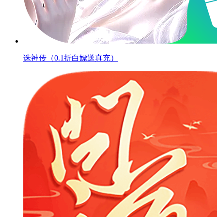
诛神传（0.1折白嫖送真充）