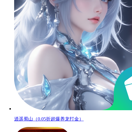
逍遥蜀山（0.05折超爆养龙打金）