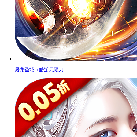
屠龙圣域（皓游无限刀）