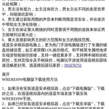
火处相聚；
3、男主没有视力，女主没有听力，男女主在不同的表里世界
中，却能彼此影响；
4、男主通过获取周围的声音来判断周围是否安全，并在迷宫
中帮助女主净化怪物；
5、女主在保证篝火燃烧的同时需要填平周围的道路来保证男
主能够到达篝火处；
6、篝火直接影响男主的听力范围和女主的视线范围。
逍遥安卓模拟器电脑上，更为热门手游电脑版进行了专属的键
盘按键设置，如王者荣耀LOL操控模式、和平精英专属绝地求
生端游智能操控按键，支持一键批量多开，支持脚本辅助挂机
群控，支持宏指令及手柄操控，电脑玩手游使用逍遥模拟器快
速流畅更好用。逍遥模拟器玩家群：
591676751
展开
WHEREHW电脑版下载使用方法
1、如果没有安装逍遥安卓模拟器，点击“下载电脑版”，下载
好之后，在逍遥模拟器内的逍遥市场直接下载安装
WHEREHW手游。
2、如果已经安装逍遥安卓模拟器，点击“下载安卓版”，下载
好之后，直接拖动下载好的WHEREHWAPK到模拟器里面直