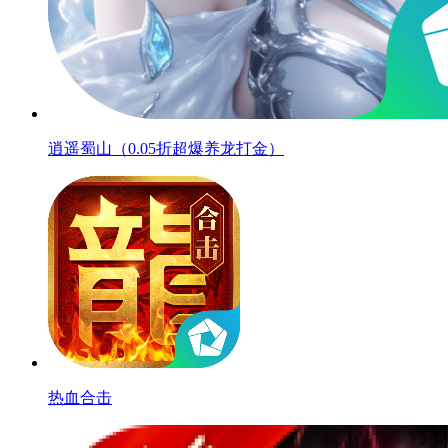
逍遥蜀山（0.05折超爆养龙打金）
热血合击