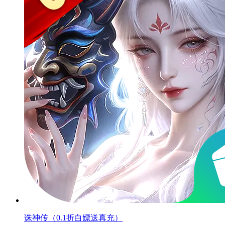
诛神传（0.1折白嫖送真充）