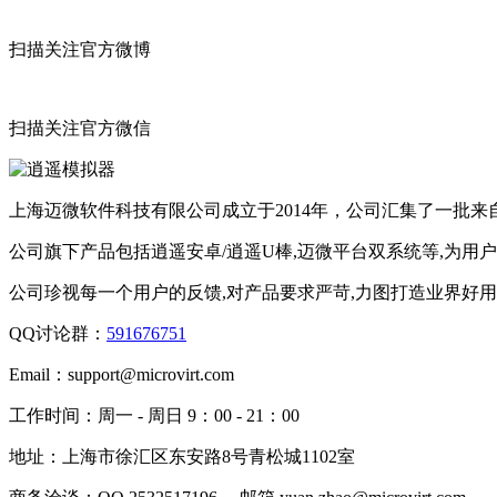
扫描关注官方微博
扫描关注官方微信
上海迈微软件科技有限公司成立于2014年，公司汇集了一批
公司旗下产品包括逍遥安卓/逍遥U棒,迈微平台双系统等,为用
公司珍视每一个用户的反馈,对产品要求严苛,力图打造业界好
QQ讨论群：
591676751
Email：
support@microvirt.com
工作时间：
周一 - 周日 9：00 - 21：00
地址：
上海市徐汇区东安路8号青松城1102室