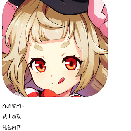
终焉誓约 -
截止领取
礼包内容