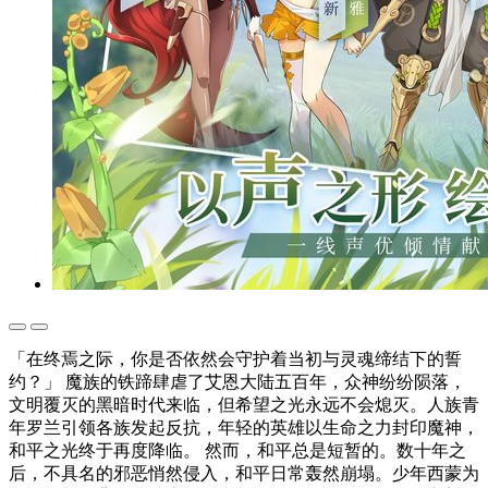
「在终焉之际，你是否依然会守护着当初与灵魂缔结下的誓
约？」 魔族的铁蹄肆虐了艾恩大陆五百年，众神纷纷陨落，
文明覆灭的黑暗时代来临，但希望之光永远不会熄灭。人族青
年罗兰引领各族发起反抗，年轻的英雄以生命之力封印魔神，
和平之光终于再度降临。 然而，和平总是短暂的。数十年之
后，不具名的邪恶悄然侵入，和平日常轰然崩塌。少年西蒙为