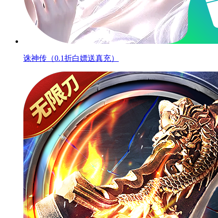
诛神传（0.1折白嫖送真充）