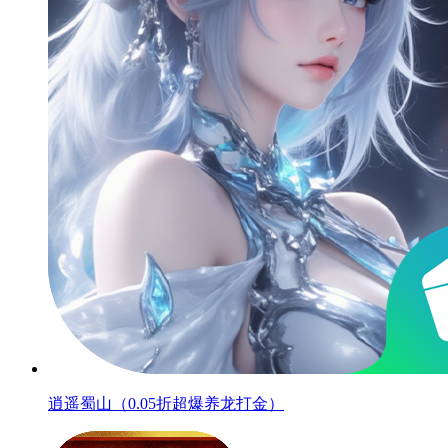
逍遥蜀山（0.05折超爆养龙打金）