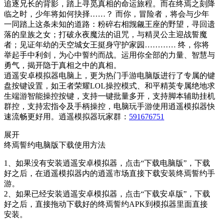
追逐兄长的背影，踏上寻觅真相的命运旅程。而在终焉之刻降
临之时，少年将如何抉择……？ 而你，冒险者，将会与少年
一同踏上这条未知的道路：粉碎右相觊觎王座的野望，寻回遗
落的皇族之女；打破永夜魔法的诅咒，与精灵公主迎战誓魔
者；见证年幼的天空城女王挺身守护家园………… 终，你将
举起手中利剑，为心中誓约而战。运用你全部的力量、智慧与
勇气，揭开隐于真相之中的真相。
逍遥安卓模拟器电脑上，更为热门手游电脑版进行了专属的键
盘按键设置，如王者荣耀LOL操控模式、和平精英专属绝地求
生端游智能操控按键，支持一键批量多开，支持脚本辅助挂机
群控，支持宏指令及手柄操控，电脑玩手游使用逍遥模拟器快
速流畅更好用。逍遥模拟器玩家群：
591676751
展开
终焉誓约电脑版下载使用方法
1、如果没有安装逍遥安卓模拟器，点击“下载电脑版”，下载
好之后，在逍遥模拟器内的逍遥市场直接下载安装终焉誓约手
游。
2、如果已经安装逍遥安卓模拟器，点击“下载安卓版”，下载
好之后，直接拖动下载好的终焉誓约APK到模拟器里面直接
安装。