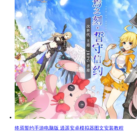
终焉誓约手游电脑版 逍遥安卓模拟器图文安装教程