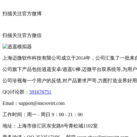
扫描关注官方微博
扫描关注官方微信
上海迈微软件科技有限公司成立于2014年，公司汇集了一批
公司旗下产品包括逍遥安卓/逍遥U棒,迈微平台双系统等,为用
公司珍视每一个用户的反馈,对产品要求严苛,力图打造业界好
QQ讨论群：
591676751
Email：
support@microvirt.com
工作时间：
周一 - 周日 9：00 - 21：00
地址：
上海市徐汇区东安路8号青松城1102室