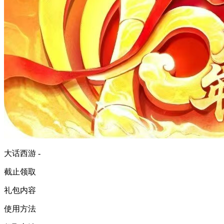
大话西游 -
截止领取
礼包内容
使用方法