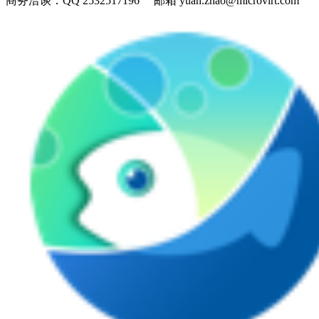
商务洽谈：
QQ 2532517196 邮箱 yuan.zhao@microvirt.com