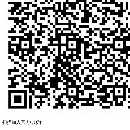
扫描加入官方QQ群