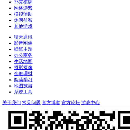
扑克棋牌
网络游戏
模拟辅助
休闲益智
其他游戏
聊天通讯
影音图像
壁纸主题
办公商务
生活地图
摄影摄像
金融理财
阅读学习
地图旅游
系统工具
关于我们
常见问题
官方博客
官方论坛
游戏中心