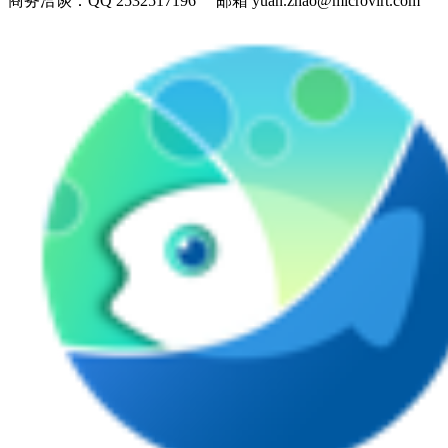
商务洽谈：
QQ 2532517196 邮箱 yuan.zhao@microvirt.com