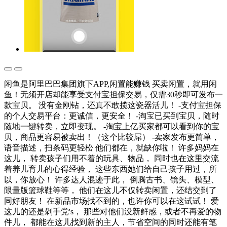
闲鱼是阿里巴巴集团旗下APP,闲置能赚钱 买卖闲置，就用闲
鱼！无须开店却能享受支付宝担保交易，仅需30秒即可发布一
款宝贝。 没有金刚钻，还真不敢揽这瓷器活儿！ -支付宝担保
的个人交易平台：更诚信，更安全！ -淘宝已买到宝贝，随时
随地一键转卖，立即变现。 -淘宝上亿买家都可以看到你的宝
贝，商品更容易被卖出！（这个比较屌） -卖家发布更简单，
语音描述，扫条码更轻松 他们都在，就缺你啦！ 许多妈妈在
这儿， 转卖孩子们用不着的玩具、物品， 同时也在这里交流
着养儿育儿的心得经验， 这些东西她们给自己孩子用过，所
以，你放心！ 许多达人混迹于此， 倒腾古书、镜头、模型、
限量版篮球鞋等等， 他们在这儿不仅转卖闲置，还结交到了
同好朋友！ 在新品市场找不到的，也许你可以在这试试！ 爱
这儿的还是剁手党's， 那些对他们没新鲜感，或者不再爱的物
件儿， 都能在这儿找到新的主人，节省空间的同时还能有笔