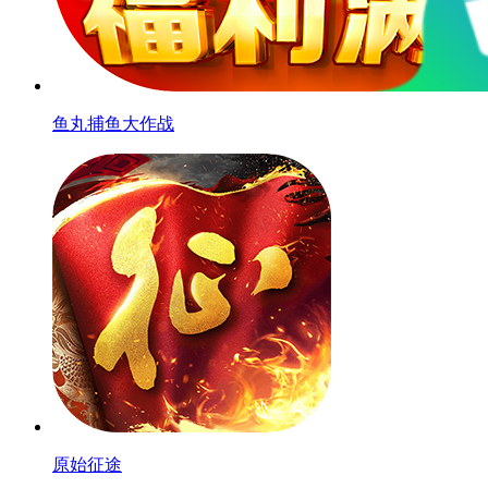
鱼丸捕鱼大作战
原始征途