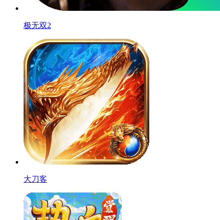
极无双2
大刀客