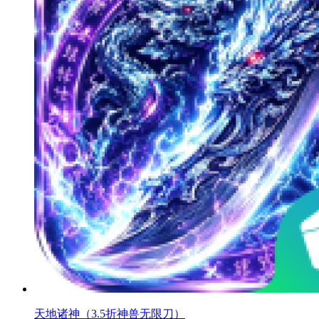
天地诸神（3.5折神兽无限刀）