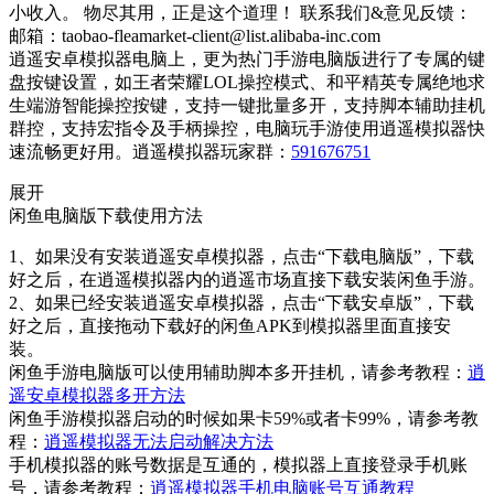
小收入。 物尽其用，正是这个道理！ 联系我们&意见反馈：
邮箱：taobao-fleamarket-client@list.alibaba-inc.com
逍遥安卓模拟器电脑上，更为热门手游电脑版进行了专属的键
盘按键设置，如王者荣耀LOL操控模式、和平精英专属绝地求
生端游智能操控按键，支持一键批量多开，支持脚本辅助挂机
群控，支持宏指令及手柄操控，电脑玩手游使用逍遥模拟器快
速流畅更好用。逍遥模拟器玩家群：
591676751
展开
闲鱼电脑版下载使用方法
1、如果没有安装逍遥安卓模拟器，点击“下载电脑版”，下载
好之后，在逍遥模拟器内的逍遥市场直接下载安装闲鱼手游。
2、如果已经安装逍遥安卓模拟器，点击“下载安卓版”，下载
好之后，直接拖动下载好的闲鱼APK到模拟器里面直接安
装。
闲鱼手游电脑版可以使用辅助脚本多开挂机，请参考教程：
逍
遥安卓模拟器多开方法
闲鱼手游模拟器启动的时候如果卡59%或者卡99%，请参考教
程：
逍遥模拟器无法启动解决方法
手机模拟器的账号数据是互通的，模拟器上直接登录手机账
号，请参考教程：
逍遥模拟器手机电脑账号互通教程