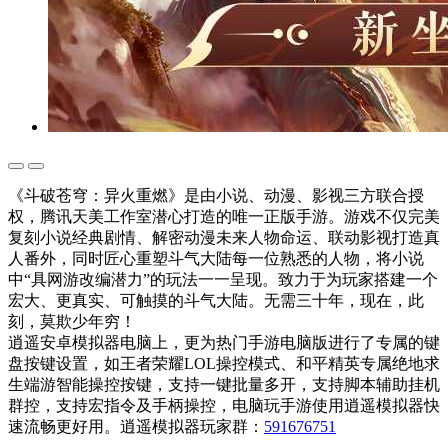
《斗破苍穹：异火重燃》是由小说、动漫、影视三方联合授
权，腾讯天美工作室潜心打造的唯一正版手游。游戏不仅完美
复刻小说经典剧情、解密动漫未来人物命运、联动影视打造真
人番外，同时匠心重塑斗气大陆每一位熟悉的人物，将小说
中“具网游改编潜力”的玩法一一呈现。致力于为玩家搭建一个
宏大、更真实、可触摸的斗气大陆。无需三十年，现在，此
刻，莫欺少年穷！
逍遥安卓模拟器电脑上，更为热门手游电脑版进行了专属的键
盘按键设置，如王者荣耀LOL操控模式、和平精英专属绝地求
生端游智能操控按键，支持一键批量多开，支持脚本辅助挂机
群控，支持宏指令及手柄操控，电脑玩手游使用逍遥模拟器快
速流畅更好用。逍遥模拟器玩家群：
591676751