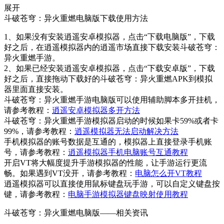
展开
斗破苍穹：异火重燃电脑版下载使用方法
1、如果没有安装逍遥安卓模拟器，点击“下载电脑版”，下载
好之后，在逍遥模拟器内的逍遥市场直接下载安装斗破苍穹：
异火重燃手游。
2、如果已经安装逍遥安卓模拟器，点击“下载安卓版”，下载
好之后，直接拖动下载好的斗破苍穹：异火重燃APK到模拟
器里面直接安装。
斗破苍穹：异火重燃手游电脑版可以使用辅助脚本多开挂机，
请参考教程：
逍遥安卓模拟器多开方法
斗破苍穹：异火重燃手游模拟器启动的时候如果卡59%或者卡
99%，请参考教程：
逍遥模拟器无法启动解决方法
手机模拟器的账号数据是互通的，模拟器上直接登录手机账
号，请参考教程：
逍遥模拟器手机电脑账号互通教程
开启VT将大幅度提升手游模拟器的性能，让手游运行更流
畅。如果遇到VT没开，请参考教程：
电脑怎么开VT教程
逍遥模拟器可以直接使用鼠标键盘玩手游，可以自定义键盘按
键，请参考教程：
电脑手游模拟器键盘映射使用教程
斗破苍穹：异火重燃电脑版——
相关资讯