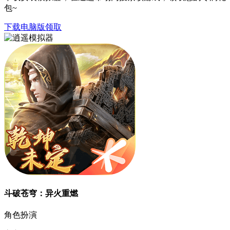
包~
下载电脑版领取
斗破苍穹：异火重燃
角色扮演