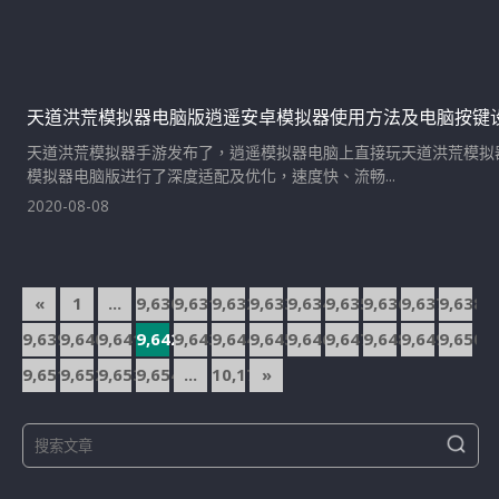
天道洪荒模拟器电脑版逍遥安卓模拟器使用方法及电脑按键
天道洪荒模拟器手游发布了，逍遥模拟器电脑上直接玩天道洪荒模拟
模拟器电脑版进行了深度适配及优化，速度快、流畅...
2020-08-08
文
«
1
...
9,630
9,631
9,632
9,633
9,634
9,635
9,636
9,637
9,638
章
9,639
9,640
9,641
9,642
9,643
9,644
9,645
9,646
9,647
9,648
9,649
9,650
導
9,651
9,652
9,653
9,654
...
10,175
»
覽
S
S
e
e
a
a