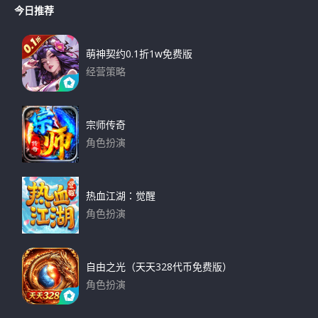
r
今日推荐
r
c
h
c
h
萌神契约0.1折1w免费版
f
经营策略
o
下载
r
:
宗师传奇
角色扮演
下载
热血江湖：觉醒
角色扮演
下载
自由之光（天天328代币免费版）
角色扮演
下载