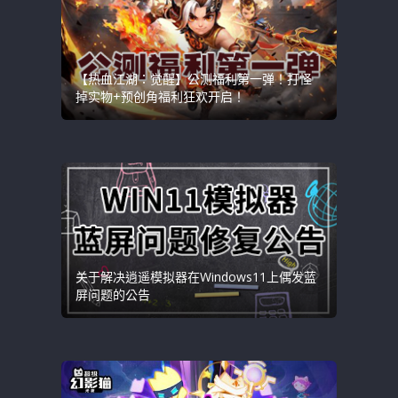
【热血江湖：觉醒】公测福利第一弹！打怪
掉实物+预创角福利狂欢开启！
关于解决逍遥模拟器在Windows11上偶发蓝
屏问题的公告