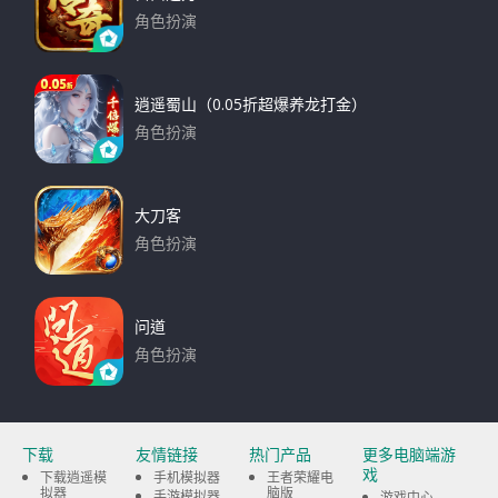
角色扮演
下载
逍遥蜀山（0.05折超爆养龙打金）
角色扮演
下载
大刀客
角色扮演
下载
问道
角色扮演
下载
下载
友情链接
热门产品
更多电脑端游
戏
下载逍遥模
手机模拟器
王者荣耀电
拟器
脑版
手游模拟器
游戏中心