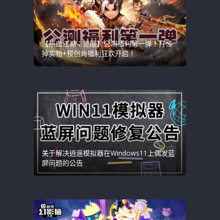
【热血江湖：觉醒】公测福利第一弹！打怪
掉实物+预创角福利狂欢开启！
关于解决逍遥模拟器在Windows11上偶发蓝
屏问题的公告