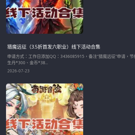
猎魔远征（3.5折首发六职业）线下活动合集
申请方式：工作日添加QQ：3436085915，备注“猎魔远征”申请，
生丹*300、金币*38...
2026-07-23