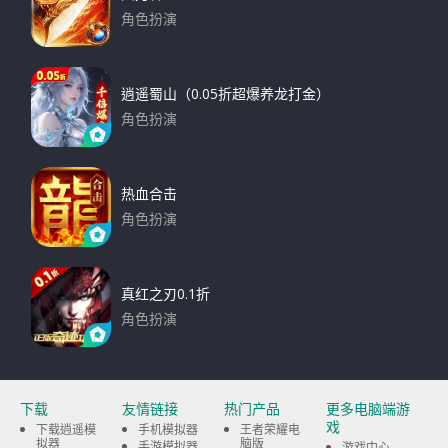
角色扮演
下载
逍遥蜀山（0.05折超爆养龙打金）
角色扮演
下载
热血合击
角色扮演
下载
真红之刃0.1折
角色扮演
下载
下载
友情链接
热门产品
更多电脑端游
戏
下载逍遥模
手机模拟器
王者荣耀电
拟器
脑版
手游模拟器
游戏中心