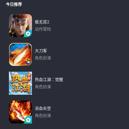
r
今日推荐
r
c
h
c
h
极无双2
f
动作冒险
o
下载
r
:
大刀客
角色扮演
下载
热血江湖：觉醒
角色扮演
下载
浴血长空
角色扮演
下载