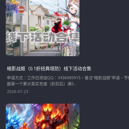
暗影战姬（0.1折经典塔防）线下活动合集
申请方式：工作日添加QQ：3436085915，备注“暗影战姬”
服第一个累计真实充值（折扣后）满5...
2026-07-23