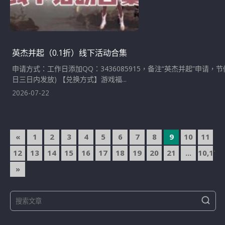
英杰并起（0.1折）线下活动合集
申请方式：工作日添加QQ：3436085915，备注“英杰并起”
日三日内发放) 【兑换方式】游戏福...
2026-07-22
文
«
1
2
3
4
5
6
7
8
9
10
11
章
12
13
14
15
16
17
18
19
20
21
...
10,174
導
»
覽
S
S
e
e
a
a