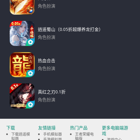
角色扮演
下载
逍遥蜀山（0.05折超爆养龙打金）
角色扮演
下载
热血合击
角色扮演
下载
真红之刃0.1折
角色扮演
下载
下载
友情链接
热门产品
更多电脑端游
戏
下载逍遥模
手机模拟器
王者荣耀电
拟器
脑版
手游模拟器
游戏中心