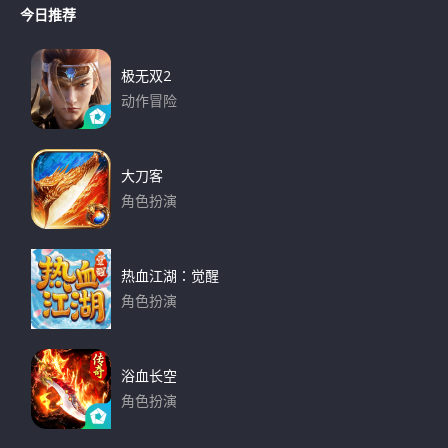
r
今日推荐
r
c
h
c
h
极无双2
f
动作冒险
o
下载
r
:
大刀客
角色扮演
下载
热血江湖：觉醒
角色扮演
下载
浴血长空
角色扮演
下载