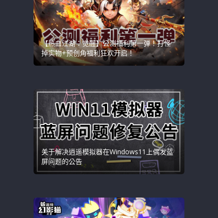
【热血江湖：觉醒】公测福利第一弹！打怪
掉实物+预创角福利狂欢开启！
关于解决逍遥模拟器在Windows11上偶发蓝
屏问题的公告