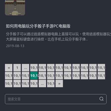
如何用电脑玩分手骰子手游PC电脑版
分手骰子可以通过逍遥模拟器电脑上直接可以玩，使用逍遥模拟器玩
大屏幕鼠标键盘进行操控，比在手机上玩分手骰子体...
2019-08-13
文
«
1
...
10,121
10,122
10,123
10,124
10,125
10,126
10,127
10,128
10,129
章
10,130
10,131
10,132
10,133
10,134
10,135
10,136
10,137
10,138
10,139
10,140
10,141
導
10,142
10,143
10,144
10,145
...
10,174
»
覽
S
S
e
e
a
a