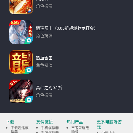
角色扮演
下载
逍遥蜀山（0.05折超爆养龙打金）
角色扮演
下载
热血合击
角色扮演
下载
真红之刃0.1折
角色扮演
下载
下载
友情链接
热门产品
更多电脑端游
戏
下载逍遥模
手机模拟器
王者荣耀电
拟器
脑版
手游模拟器