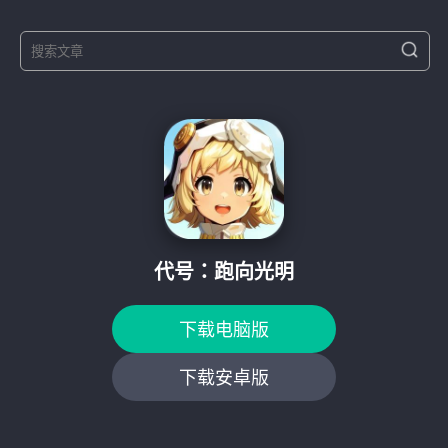
S
S
e
e
a
a
r
r
c
h
c
h
f
o
r
:
代号：跑向光明
下载电脑版
下载安卓版