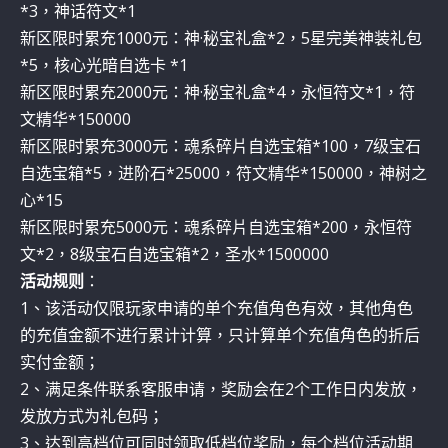
*3，神话符文*1
新区限时累充1000元：神·秘宝礼盒*2，5星完美神装礼包
*5，核心光暗自选卡 *1
新区限时累充2000元：神·秘宝礼盒*4，永恒符文*1，符
文精华*150000
新区限时累充3000元：魂系碎片自选宝箱*100，7级宝石
自选宝箱*5，进阶石*25000，符文精华*150000，神树之
心*15
新区限时累充5000元：魂系碎片自选宝箱*200，永恒符
文*2，8级宝石自选宝箱*2，圣水*1500000
活动规则
：
1、该活动仅限玩家申请的单个充值角色有效，其他角色
的充值金额不进行累计计算，只计算单个充值角色的折后
实付金额；
2、满足条件联系客服申请，奖励会在2个工作日内发放，
发放方式为礼包码；
3、达到高档位可同时领取低档位奖励，每个档位活动期