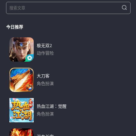
S
S
e
e
a
a
r
今日推荐
r
c
h
c
h
极无双2
f
动作冒险
o
下载
r
:
大刀客
角色扮演
下载
热血江湖：觉醒
角色扮演
下载