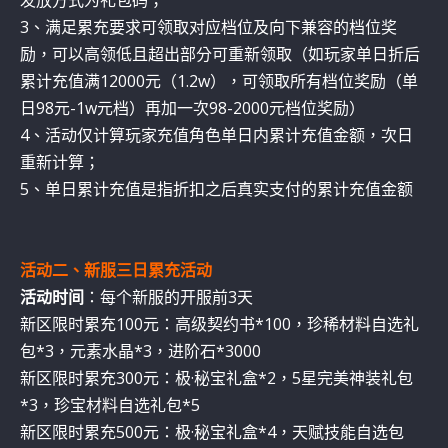
发放方式为礼包码；
3、满足累充要求可领取对应档位及向下兼容的档位奖
励，可以高领低且超出部分可重新领取（如玩家单日折后
累计充值满12000元（1.2w），可领取所有档位奖励（单
日98元-1w元档）再加一次98-2000元档位奖励）
4、活动仅计算玩家充值角色单日内累计充值金额，次日
重新计算；
5、单日累计充值是指折扣之后真实支付的累计充值金额
活动二、新服三日累充活动
活动时间
：每个新服的开服前3天
新区限时累充100元：高级契约书*100，珍稀材料自选礼
包*3，元素水晶*3，进阶石*3000
新区限时累充300元：极·秘宝礼盒*2，5星完美神装礼包
*3，珍宝材料自选礼包*5
新区限时累充500元：极·秘宝礼盒*4，天赋技能自选包