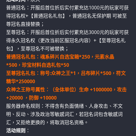
普通冠名：开服后首位折后实付累充达1000元的玩家可获
得冠名权+【普通冠名礼包】，普通冠名无保护期 可被至
尊冠名直接替换；
至尊冠名：开服后首位折后实付累充达3000元的玩家可获
得永久冠名权（更改当前区服冠名内容）+【至尊冠名礼
包】，至尊冠名不可被替换；
普通冠名礼包：魂系碎片自选宝箱*250，元素水晶
*500，珍宝材料自选礼包*50
至尊冠名礼包：称号:众神之王*1，吕布碎片*500，符文
精华*250000
众神之王称号属性：（全体单位）生命 +1000000，攻击
+20000 ，防御 +10000
服务器命名规则：不得含有负面情绪、人身攻击、不文
明、反动、涉及政治等敏感词汇，若冠名词包含敏感词
汇，又拒绝更换的，将取消冠名资格。
活动规则
：