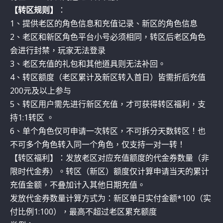
【转区规则】
：
1、提供老区的角色信息和充值记录、新区的角色信息
2、老区和新区角色平台小号必须相同，转区后老区角色
会进行封禁，玩家无法登录
3、老区充值的礼包和其他道具则无法补回。
4、转区额度（老区累计及新区转入首日）皆需折后充值
200元及以上参与
5、转区用户需先进行新区充值，才可获得转区福利，支
持1:1转区 。
6、单个角色仅可申请一次转区，不可拆分天数转区！也
不可多个角色转入同一个角色，仅支持一对一转！
【转区福利】：发放老区对应充值额度的代金券数量（非
限时代金券）。转区（新区）额度仅计算申请当天的累计
充值金额，不叠加计入其他日期充值。
发放代金券数量计算方式为：新区单日实付金额*100（实
付比例1:100），最高不超过老区累充额度