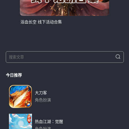
浴血长空 线下活动合集
S
S
e
e
a
a
r
今日推荐
r
c
h
c
h
大刀客
f
角色扮演
o
下载
r
:
热血江湖：觉醒
角色扮演