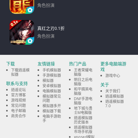
角色扮演
下载
真红之刃0.1折
角色扮演
下载
下载
友情链接
热门产品
更多电脑端游
戏
下载逍遥模
手机模拟器
王者荣耀电
拟器
脑版
手游模拟器
游戏中心
明日之后电
模拟器
联系与支持
脑版
关于
安卓模拟器
和平精英电
逍遥论坛
电脑模拟器
关于我们
脑版
官方博客
模拟器常见
逍遥模拟器
DNF手游电
游戏视频
问题
逍遥模拟器
脑版
常见问题
模拟器多开
7.0
地下城与勇
电子邮箱
模拟器下载
士M电脑版
商务合作
电脑手游助
逍遥模拟器
手
历史版本
逍遥模拟器
市场手机版
xposed模拟