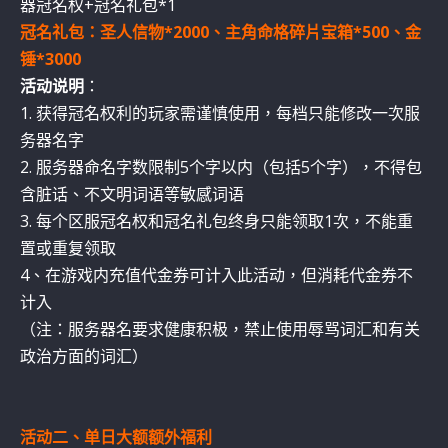
器冠名权+冠名礼包*1
冠名礼包：圣人信物*2000、主角命格碎片宝箱*500、金
锤*3000
活动说明
：
1. 获得冠名权利的玩家需谨慎使用，每档只能修改一次服
务器名字
2. 服务器命名字数限制5个字以内（包括5个字），不得包
含脏话、不文明词语等敏感词语
3. 每个区服冠名权和冠名礼包终身只能领取1次，不能重
置或重复领取
4、在游戏内充值代金券可计入此活动，但消耗代金券不
计入
（注：服务器名要求健康积极，禁止使用辱骂词汇和有关
政治方面的词汇）
活动二、单日大额额外福利