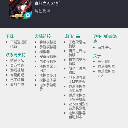
真红之刃0.1折
角色扮演
下载
下载
友情链接
热门产品
更多电脑端游
戏
下载逍遥模
手机模拟器
王者荣耀电
拟器
脑版
手游模拟器
游戏中心
明日之后电
模拟器
联系与支持
脑版
关于
安卓模拟器
和平精英电
逍遥论坛
电脑模拟器
关于我们
脑版
官方博客
模拟器常见
逍遥模拟器
DNF手游电
游戏视频
问题
逍遥模拟器
脑版
常见问题
模拟器多开
7.0
地下城与勇
电子邮箱
模拟器下载
士M电脑版
商务合作
电脑手游助
逍遥模拟器
手
历史版本
逍遥模拟器
市场手机版
xposed模拟
器安装教程
电脑模拟器
辅助脚本