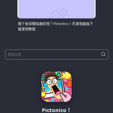
哪个安卓模拟器好用？Pictonico！手游电脑版下
载使用教程
S
S
e
e
a
a
r
r
c
h
c
h
f
o
r
:
Pictonico！