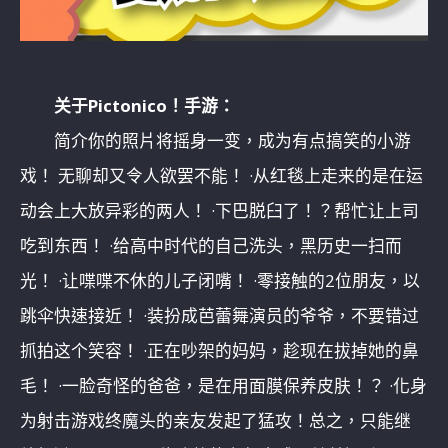
关于Pictonico！手游：
简介你的照片将摇身一变，成为有点搞笑的小游
戏！ 无聊却又令人欲罢不能！ ·从红毯上走来的是在运
动会上大放异彩的两人！ ·下巴脱臼了！？帮忙让上司
吃到东西！ ·给高中时代的自己洗头，黑历史一扫而
光！ ·让喋喋不休的儿子闭嘴！ ·零接触的2位朋友，以
跳伞快速接近！ ·装扮成芭蕾舞演员的爷爷，不要错过
抓拍这个笑容！ ·正在吵架的妈妈，趁现在拔掉她的鼻
毛！ ·一脸奇怪的爸爸，是在用面膜保养皮肤！？ ·化身
为射击游戏终魔头的亲友发起了猛攻！总之，只能继