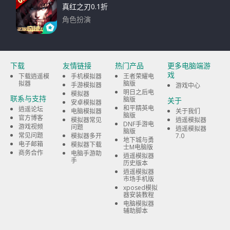
真红之刃0.1折
角色扮演
下载
下载
友情链接
热门产品
更多电脑端游
戏
下载逍遥模
手机模拟器
王者荣耀电
拟器
脑版
手游模拟器
游戏中心
明日之后电
模拟器
联系与支持
脑版
关于
安卓模拟器
和平精英电
逍遥论坛
电脑模拟器
关于我们
脑版
官方博客
模拟器常见
逍遥模拟器
DNF手游电
游戏视频
问题
逍遥模拟器
脑版
常见问题
模拟器多开
7.0
地下城与勇
电子邮箱
模拟器下载
士M电脑版
商务合作
电脑手游助
逍遥模拟器
手
历史版本
逍遥模拟器
市场手机版
xposed模拟
器安装教程
电脑模拟器
辅助脚本