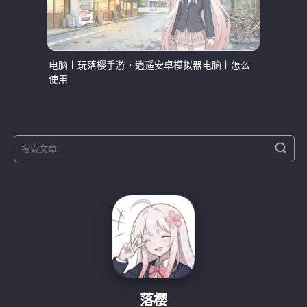
电脑上玩落樱手游，逍遥安卓模拟器电脑上怎么
使用
S
S
e
e
a
a
r
r
c
h
c
h
f
o
r
:
落樱