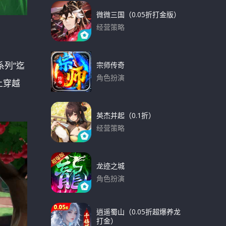
微微三国（0.05折打金版）
经营策略
下载
系列“迄
宗师传奇
角色扮演
上穿越
下载
英杰并起（0.1折）
经营策略
下载
龙迹之城
角色扮演
下载
逍遥蜀山（0.05折超爆养龙
打金）