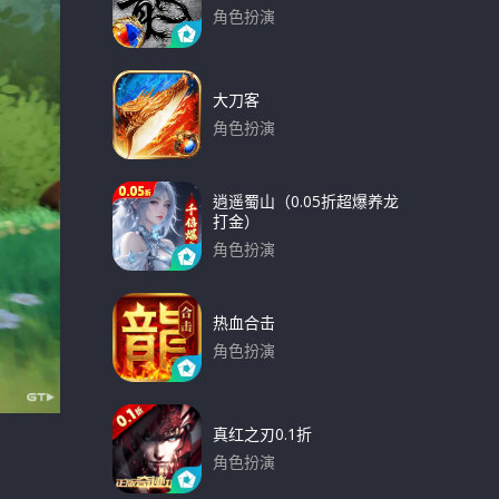
角色扮演
下载
大刀客
角色扮演
下载
逍遥蜀山（0.05折超爆养龙
打金）
角色扮演
下载
热血合击
角色扮演
下载
真红之刃0.1折
角色扮演
下载