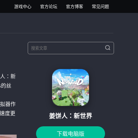
逍遥安卓模拟器
游戏中心
官方论坛
官方博客
常见问题
S
S
e
e
a
a
r
r
c
h
人：新
c
h
s的丝
f
o
拟器作
r
，速度更
:
姜饼人：新世界
下载电脑版