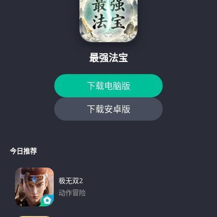
h
f
o
r
:
最强法宝
下载电脑版
下载安卓版
今日推荐
极无双2
动作冒险
下载