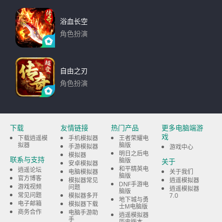
浴血长空
角色扮演
下载
自由之刃
角色扮演
下载
下载
友情链接
热门产品
更多电脑端游
戏
下载逍遥模
手机模拟器
王者荣耀电
拟器
脑版
手游模拟器
游戏中心
明日之后电
模拟器
联系与支持
脑版
关于
安卓模拟器
和平精英电
逍遥论坛
电脑模拟器
关于我们
脑版
官方博客
模拟器常见
逍遥模拟器
DNF手游电
游戏视频
问题
逍遥模拟器
脑版
常见问题
模拟器多开
7.0
地下城与勇
电子邮箱
模拟器下载
士M电脑版
商务合作
电脑手游助
逍遥模拟器
手
历史版本