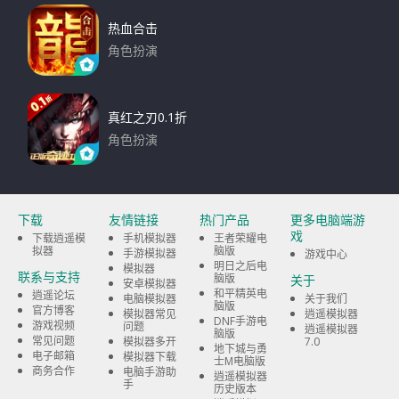
热血合击
角色扮演
下载
真红之刃0.1折
角色扮演
下载
下载
友情链接
热门产品
更多电脑端游
戏
下载逍遥模
手机模拟器
王者荣耀电
拟器
脑版
手游模拟器
游戏中心
明日之后电
模拟器
联系与支持
脑版
关于
安卓模拟器
和平精英电
逍遥论坛
电脑模拟器
关于我们
脑版
官方博客
模拟器常见
逍遥模拟器
DNF手游电
游戏视频
问题
逍遥模拟器
脑版
常见问题
模拟器多开
7.0
地下城与勇
电子邮箱
模拟器下载
士M电脑版
商务合作
电脑手游助
逍遥模拟器
手
历史版本