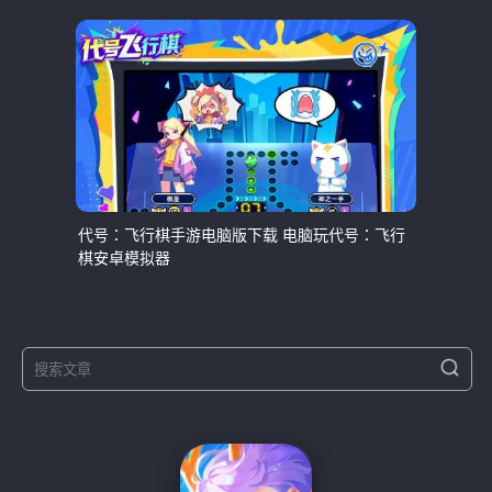
代号：飞行棋手游电脑版下载 电脑玩代号：飞行
棋安卓模拟器
S
S
e
e
a
a
r
r
c
h
c