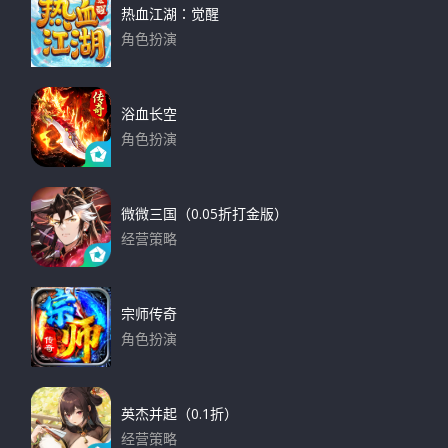
热血江湖：觉醒
角色扮演
下载
浴血长空
角色扮演
下载
微微三国（0.05折打金版）
经营策略
下载
宗师传奇
角色扮演
下载
英杰并起（0.1折）
经营策略