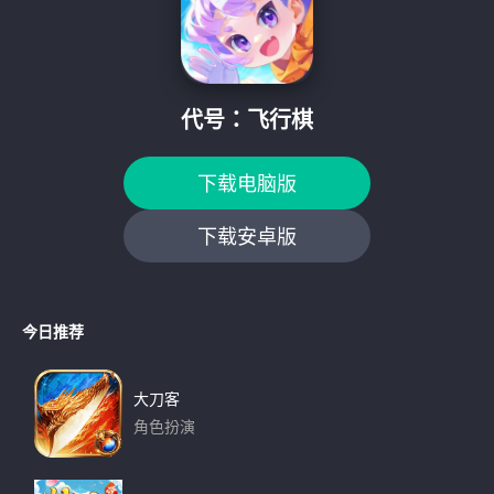
h
f
o
r
:
代号：飞行棋
下载电脑版
下载安卓版
今日推荐
大刀客
角色扮演
下载