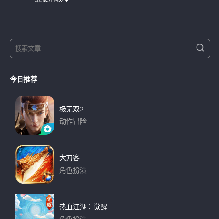
S
S
e
e
a
a
r
今日推荐
r
c
h
c
h
极无双2
f
动作冒险
o
下载
r
:
大刀客
角色扮演
下载
热血江湖：觉醒