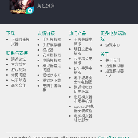
角色扮演
下载
下载
友情链接
热门产品
更多电脑端游
戏
下载逍遥模
手机模拟器
王者荣耀电
拟器
脑版
手游模拟器
游戏中心
明日之后电
模拟器
联系与支持
脑版
关于
安卓模拟器
和平精英电
逍遥论坛
电脑模拟器
关于我们
脑版
官方博客
模拟器常见
逍遥模拟器
DNF手游电
游戏视频
问题
逍遥模拟器
脑版
常见问题
模拟器多开
7.0
地下城与勇
电子邮箱
模拟器下载
士M电脑版
商务合作
电脑手游助
逍遥模拟器
手
历史版本
逍遥模拟器
市场手机版
xposed模拟
器安装教程
电脑模拟器
辅助脚本
Copyright © 2026 Microvirt . All Rights Reserved
沪ICP备14046591