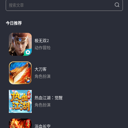
S
S
e
e
a
a
r
今日推荐
r
c
h
c
h
极无双2
f
动作冒险
o
下载
r
:
大刀客
角色扮演
下载
热血江湖：觉醒
角色扮演
下载
浴血长空