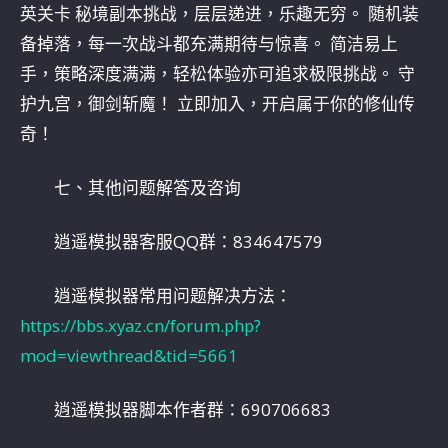
英关卡 秘境副本挑战，层层递进，乐趣无穷。 随机装
备掉落，每一次战斗都充满期待与惊喜。 简洁易上
手，策略深度满满，轻松体验亦可追求极限挑战。 守
护九宫，御剑斩魔！ 立即加入，开启属于你的修仙传
奇！
七、其他问题解答及咨询
逍遥模拟器客服QQ群：834647579
逍遥模拟器常用问题解决方法：
https://bbs.xyaz.cn/forum.php?
mod=viewthread&tid=5661
逍遥模拟器脚本作者群：690706683