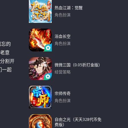
热血江湖：觉醒
角色扮演
下载
浴血长空
遗忘的
角色扮演
下载
老意
分割开
微微三国（0.05折打金版）
们一起
经营策略
下载
宗师传奇
角色扮演
下载
自由之光（天天328代币免
费版）