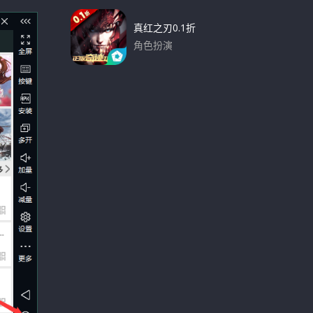
真红之刃0.1折
角色扮演
下载