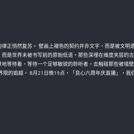
韵律正悄然复苏。 壁画上褪色的契约并非文字，而是被文明
，而是世界未被书写前的原始低语。那些深埋在维度夹层的古
默地等待着，等待一个足够敏锐的聆听者，去触碰那些被墙壁
限的逾越。 8月21日晚19点，「良心六周年庆直播」，我