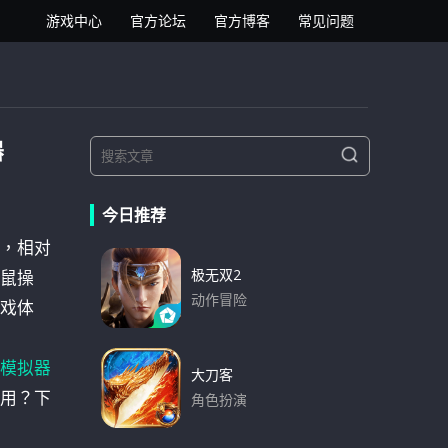
逍遥安卓模拟器
游戏中心
官方论坛
官方博客
常见问题
器
S
S
e
e
a
a
r
今日推荐
r
c
h
，相对
c
h
极无双2
鼠操
f
动作冒险
戏体
o
下载
r
模拟器
:
大刀客
用？下
角色扮演
下载