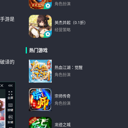
角色扮演
下载
手游是
英杰并起（0.1折）
经营策略
下载
热门游戏
破译的
热血江湖：觉醒
角色扮演
下载
宗师传奇
角色扮演
下载
龙迹之城