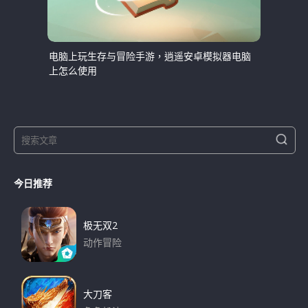
电脑上玩生存与冒险手游，逍遥安卓模拟器电脑
上怎么使用
S
S
e
e
a
a
r
今日推荐
r
c
h
c
h
极无双2
f
动作冒险
o
下载
r
:
大刀客