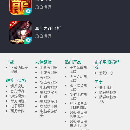
角色扮演
下载
真红之刃0.1折
角色扮演
下载
下载
友情链接
热门产品
更多电脑端游
戏
下载逍遥模
手机模拟器
王者荣耀电
拟器
脑版
手游模拟器
游戏中心
明日之后电
模拟器
联系与支持
脑版
关于
安卓模拟器
和平精英电
逍遥论坛
电脑模拟器
关于我们
脑版
官方博客
模拟器常见
逍遥模拟器
DNF手游电
游戏视频
问题
逍遥模拟器
脑版
常见问题
模拟器多开
7.0
地下城与勇
电子邮箱
模拟器下载
士M电脑版
商务合作
电脑手游助
逍遥模拟器
手
历史版本
逍遥模拟器
市场手机版