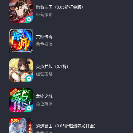
微微三国（0.05折打金版）
经营策略
下载
宗师传奇
角色扮演
下载
英杰并起（0.1折）
经营策略
下载
龙迹之城
角色扮演
下载
逍遥蜀山（0.05折超爆养龙打金）