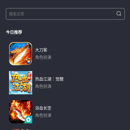
S
S
e
e
a
a
r
今日推荐
r
c
h
c
h
大刀客
f
角色扮演
o
下载
r
:
热血江湖：觉醒
角色扮演
下载
浴血长空
角色扮演
下载