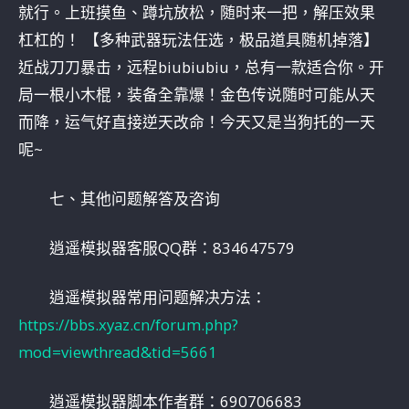
就行。上班摸鱼、蹲坑放松，随时来一把，解压效果
杠杠的！ 【多种武器玩法任选，极品道具随机掉落】
近战刀刀暴击，远程biubiubiu，总有一款适合你。开
局一根小木棍，装备全靠爆！金色传说随时可能从天
而降，运气好直接逆天改命！今天又是当狗托的一天
呢~
七、其他问题解答及咨询
逍遥模拟器客服QQ群：834647579
逍遥模拟器常用问题解决方法：
https://bbs.xyaz.cn/forum.php?
mod=viewthread&tid=5661
逍遥模拟器脚本作者群：690706683