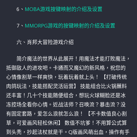
6、
MOBA游戏按键映射的介绍及设置
7、
MMORPG游戏的按键映射的介绍及设置
六、肖邦大冒险游戏介绍
简介魔法的世界从此展开！用魔法才能打败魔法，
抵御敌人的进攻吧。卡通而又魔幻的新风格，祝您的
心情像割草一样爽快，玩着玩着就上头！ 【打破传统
肉鸽玩法，技能搭配灵活运营】 技能组合比火锅蘸料
还丰富！几十个技能随便组合，想玩火球糊脸还是冰
冻控场全看你心情。近战法师？召唤流？暴击流？没
有固定套路，爱怎么浪就怎么浪！ 【不卡数值良心割
草，可爱画风轻松休闲】 数值不坑爹！不用算公式算
到头秃，抄起法杖就是干。Q版画风萌出血，操作有手