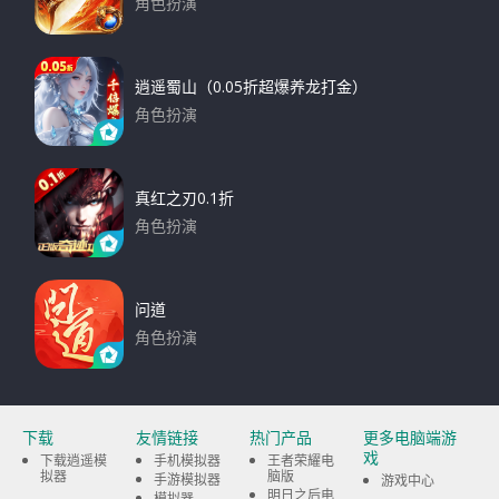
角色扮演
下载
逍遥蜀山（0.05折超爆养龙打金）
角色扮演
下载
真红之刃0.1折
角色扮演
下载
问道
角色扮演
下载
下载
友情链接
热门产品
更多电脑端游
戏
下载逍遥模
手机模拟器
王者荣耀电
拟器
脑版
手游模拟器
游戏中心
明日之后电
模拟器