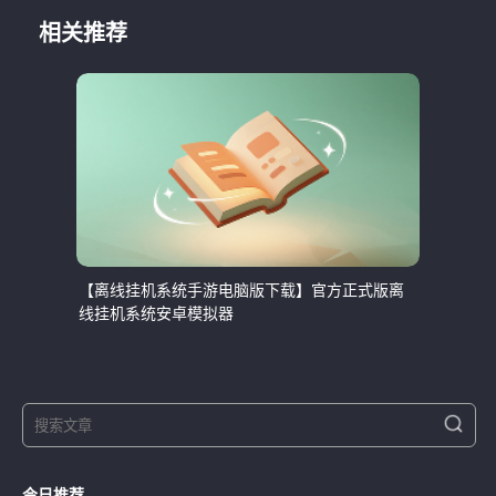
相关推荐
【离线挂机系统手游电脑版下载】官方正式版离
线挂机系统安卓模拟器
S
S
e
e
a
a
r
今日推荐