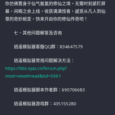
你仿佛置身于仙气氤氲的修仙之境。无需时刻紧盯屏
幕，闲暇之余上线，收获满满惊喜，感受从凡人到仙
尊的奇妙蜕变，快来开启你的修仙传奇吧！
七、其他问题解答及咨询
逍遥模拟器客服QQ群：834647579
逍遥模拟器常用问题解决方法：
https://bbs.xyaz.cn/forum.php?
mod=viewthread&tid=5661
逍遥模拟器脚本作者群：690706683
逍遥模拟器游戏群：435155280