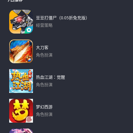
r
c
h
c
h
豆豆打僵尸（0.05折免充版）
f
经营策略
o
下载
r
:
大刀客
角色扮演
下载
热血江湖：觉醒
角色扮演
下载
梦幻西游
角色扮演
下载