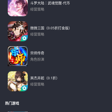
斗罗大陆：武魂觉醒-代币
经营策略
下载
微微三国（0.05折打金版）
经营策略
下载
宗师传奇
角色扮演
下载
英杰并起（0.1折）
经营策略
下载
热门游戏