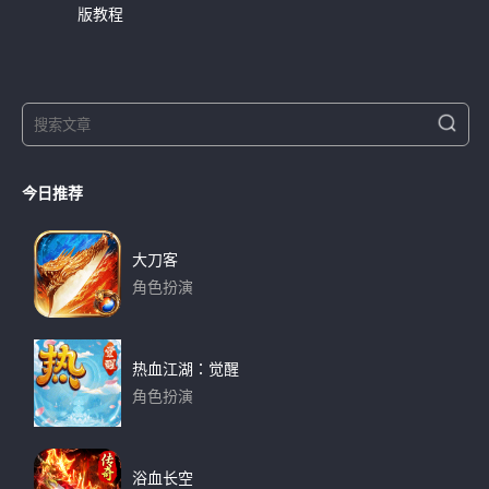
版教程
S
S
e
e
a
a
r
今日推荐
r
c
h
c
h
大刀客
f
角色扮演
o
下载
r
:
热血江湖：觉醒
角色扮演
下载
浴血长空