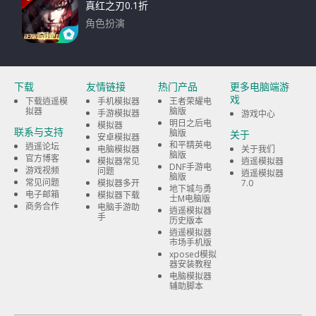
真红之刃0.1折
角色扮演
下载
下载
友情链接
热门产品
更多电脑端游
戏
下载逍遥模
手机模拟器
王者荣耀电
拟器
脑版
手游模拟器
游戏中心
明日之后电
模拟器
联系与支持
脑版
关于
安卓模拟器
和平精英电
逍遥论坛
电脑模拟器
关于我们
脑版
官方博客
模拟器常见
逍遥模拟器
DNF手游电
游戏视频
问题
逍遥模拟器
脑版
常见问题
模拟器多开
7.0
地下城与勇
电子邮箱
模拟器下载
士M电脑版
商务合作
电脑手游助
逍遥模拟器
手
历史版本
逍遥模拟器
市场手机版
xposed模拟
器安装教程
电脑模拟器
辅助脚本