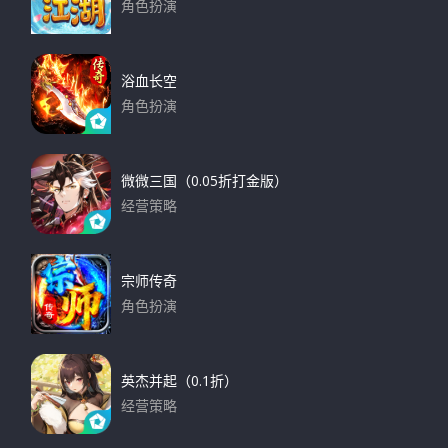
角色扮演
下载
浴血长空
角色扮演
下载
微微三国（0.05折打金版）
经营策略
下载
宗师传奇
角色扮演
下载
英杰并起（0.1折）
经营策略
下载