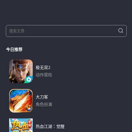
S
S
e
e
a
a
r
今日推荐
r
c
h
c
h
极无双2
f
动作冒险
o
下载
r
:
大刀客
角色扮演
下载
热血江湖：觉醒