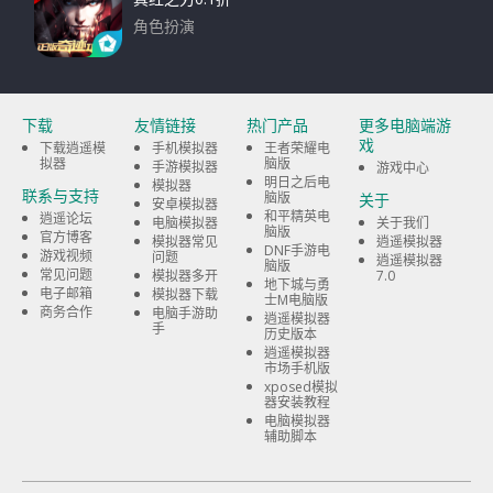
角色扮演
下载
下载
友情链接
热门产品
更多电脑端游
戏
下载逍遥模
手机模拟器
王者荣耀电
拟器
脑版
手游模拟器
游戏中心
明日之后电
模拟器
联系与支持
脑版
关于
安卓模拟器
和平精英电
逍遥论坛
电脑模拟器
关于我们
脑版
官方博客
模拟器常见
逍遥模拟器
DNF手游电
游戏视频
问题
逍遥模拟器
脑版
常见问题
模拟器多开
7.0
地下城与勇
电子邮箱
模拟器下载
士M电脑版
商务合作
电脑手游助
逍遥模拟器
手
历史版本
逍遥模拟器
市场手机版
xposed模拟
器安装教程
电脑模拟器
辅助脚本