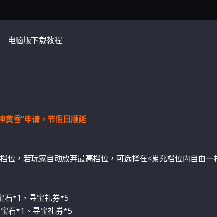
电脑版下载教程
“诸神黄昏”申请，节假日顺延
档位，若玩家自动放弃最高档位，可选择在≤累充档位内自由一
宝石*1、寻宝礼券*5
宝石*1、寻宝礼券*5