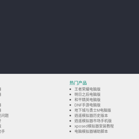
热门产品
器
王者荣耀电脑版
器
明日之后电脑版
和平精英电脑版
器
DNF手游电脑版
器
地下城与勇士M电脑版
见问题
逍遥模拟器历史版本
开
逍遥模拟器市场手机版
载
xposed模拟器安装教程
助手
电脑模拟器辅助脚本