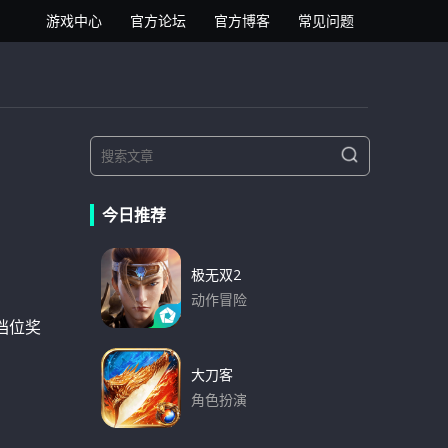
逍遥安卓模拟器
游戏中心
官方论坛
官方博客
常见问题
S
S
e
e
a
a
r
今日推荐
r
c
h
c
h
极无双2
f
动作冒险
o
档位奖
下载
r
:
大刀客
角色扮演
下载