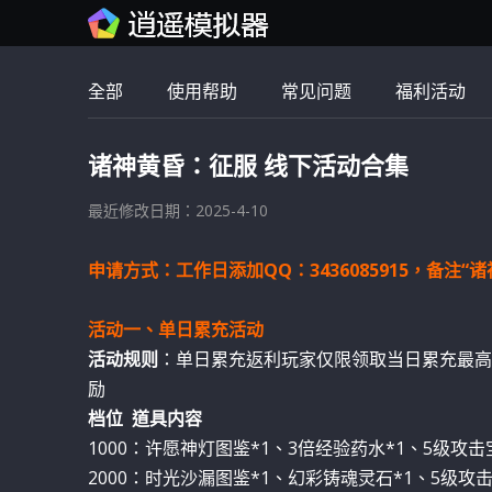
全部
使用帮助
常见问题
福利活动
诸神黄昏：征服 线下活动合集
最近修改日期：2025-4-10
申请方式：工作日添加QQ：3436085915，备注
活动一、单日累充活动
活动规则
：单日累充返利玩家仅限领取当日累充最高
励
档位 道具内容
1000：许愿神灯图鉴*1、3倍经验药水*1、5级攻击
2000：时光沙漏图鉴*1、幻彩铸魂灵石*1、5级攻击