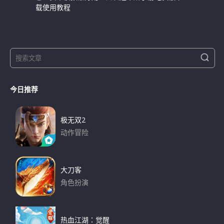
载使用教程
S
S
e
e
a
a
r
今日推荐
r
c
h
c
h
极无双2
f
动作冒险
o
下载
r
:
大刀客
角色扮演
下载
热血江湖：觉醒