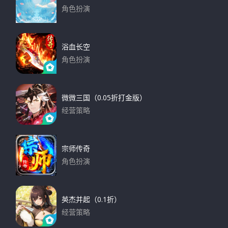
角色扮演
下载
浴血长空
角色扮演
下载
微微三国（0.05折打金版）
经营策略
下载
宗师传奇
角色扮演
下载
英杰并起（0.1折）
经营策略
下载