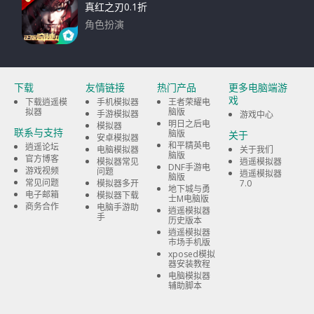
真红之刃0.1折
角色扮演
下载
下载
友情链接
热门产品
更多电脑端游
戏
下载逍遥模
手机模拟器
王者荣耀电
拟器
脑版
手游模拟器
游戏中心
明日之后电
模拟器
联系与支持
脑版
关于
安卓模拟器
和平精英电
逍遥论坛
电脑模拟器
关于我们
脑版
官方博客
模拟器常见
逍遥模拟器
DNF手游电
游戏视频
问题
逍遥模拟器
脑版
常见问题
模拟器多开
7.0
地下城与勇
电子邮箱
模拟器下载
士M电脑版
商务合作
电脑手游助
逍遥模拟器
手
历史版本
逍遥模拟器
市场手机版
xposed模拟
器安装教程
电脑模拟器
辅助脚本