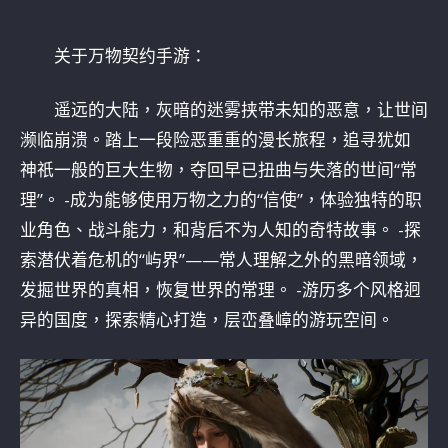
关于万物契约手游：
遥远的大陆，灰暗的迷雾挟带未知的恶意，让世间
濒临崩溃。踏上一段险恶重重的漫长旅程，追寻犹如
神祇一般的巨大生物，夺回早已扭曲与失落的世间“常
理”。 -成为能够使用万物之力的“信使”，体验独特的职
业角色、战斗能力，和背后不为人知的奇特故事。 -探
索潜伏着危机的“屿界”——常人理解之外的黑暗领域，
发掘世界的真相，恢复世界的常理。 -游历多个风格迥
异的国度，探索精心打造，层峦叠嶂的游玩空间。