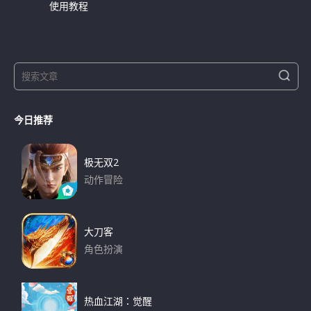
使用教程
S
S
e
e
a
a
r
今日推荐
r
c
h
c
h
极无双2
f
动作冒险
o
下载
r
:
大刀客
角色扮演
下载
热血江湖：觉醒