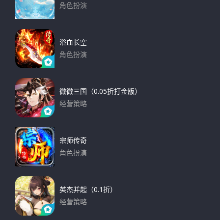
角色扮演
下载
浴血长空
角色扮演
下载
微微三国（0.05折打金版）
经营策略
下载
宗师传奇
角色扮演
下载
英杰并起（0.1折）
经营策略
下载