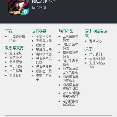
真红之刃0.1折
角色扮演
下载
下载
友情链接
热门产品
更多电脑端游
戏
下载逍遥模
手机模拟器
王者荣耀电
拟器
脑版
手游模拟器
游戏中心
明日之后电
模拟器
联系与支持
脑版
关于
安卓模拟器
和平精英电
逍遥论坛
电脑模拟器
关于我们
脑版
官方博客
模拟器常见
逍遥模拟器
DNF手游电
游戏视频
问题
逍遥模拟器
脑版
常见问题
模拟器多开
7.0
地下城与勇
电子邮箱
模拟器下载
士M电脑版
商务合作
电脑手游助
逍遥模拟器
手
历史版本
逍遥模拟器
市场手机版
xposed模拟
器安装教程
电脑模拟器
辅助脚本