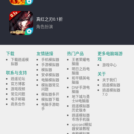
下载
真红之刃0.1折
角色扮演
下载
下载
友情链接
热门产品
更多电脑端游
戏
下载逍遥模
手机模拟器
王者荣耀电
拟器
脑版
手游模拟器
游戏中心
明日之后电
模拟器
联系与支持
脑版
关于
安卓模拟器
和平精英电
逍遥论坛
电脑模拟器
关于我们
脑版
官方博客
模拟器常见
逍遥模拟器
DNF手游电
游戏视频
问题
逍遥模拟器
脑版
常见问题
模拟器多开
7.0
地下城与勇
电子邮箱
模拟器下载
士M电脑版
商务合作
电脑手游助
逍遥模拟器
手
历史版本
逍遥模拟器
市场手机版
xposed模拟
器安装教程
电脑模拟器