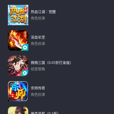
热血江湖：觉醒
角色扮演
下载
浴血长空
角色扮演
下载
微微三国（0.05折打金版）
经营策略
下载
宗师传奇
角色扮演
下载
英杰并起（0.1折）