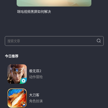
咪咕视频黑屏如何解决
S
S
e
e
a
a
r
今日推荐
r
c
h
c
h
极无双2
f
动作冒险
o
下载
r
:
大刀客
角色扮演
下载