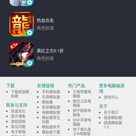
下载
热血合击
角色扮演
下载
真红之刃0.1折
角色扮演
下载
下载
友情链接
热门产品
更多电脑端游
戏
下载逍遥模
手机模拟器
王者荣耀电
拟器
脑版
手游模拟器
游戏中心
明日之后电
模拟器
联系与支持
脑版
关于
安卓模拟器
和平精英电
逍遥论坛
电脑模拟器
关于我们
脑版
官方博客
模拟器常见
逍遥模拟器
DNF手游电
游戏视频
问题
逍遥模拟器
脑版
常见问题
模拟器多开
7.0
地下城与勇
电子邮箱
模拟器下载
士M电脑版