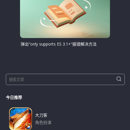
弹出“only supports ES 3.1+“报错解决方法
S
S
e
e
a
a
r
今日推荐
r
c
h
c
h
大刀客
f
角色扮演
o