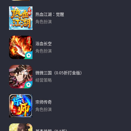
下载
r
:
热血江湖：觉醒
角色扮演
下载
浴血长空
角色扮演
下载
微微三国（0.05折打金版）
经营策略
下载
宗师传奇
角色扮演
下载