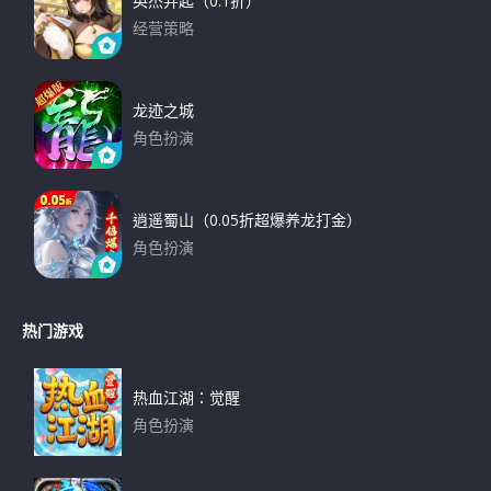
英杰并起（0.1折）
经营策略
下载
龙迹之城
角色扮演
下载
逍遥蜀山（0.05折超爆养龙打金）
角色扮演
下载
热门游戏
热血江湖：觉醒
角色扮演
下载