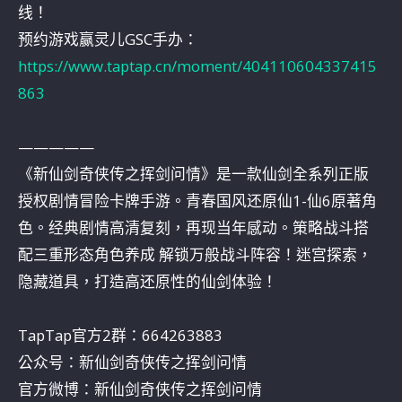
线！
预约游戏赢灵儿GSC手办：
https://www.taptap.cn/moment/404110604337415
863
—————
《新仙剑奇侠传之挥剑问情》是一款仙剑全系列正版
授权剧情冒险卡牌手游。青春国风还原仙1-仙6原著角
色。经典剧情高清复刻，再现当年感动。策略战斗搭
配三重形态角色养成 解锁万般战斗阵容！迷宫探索，
隐藏道具，打造高还原性的仙剑体验！
TapTap官方2群：664263883
公众号：新仙剑奇侠传之挥剑问情
官方微博：新仙剑奇侠传之挥剑问情