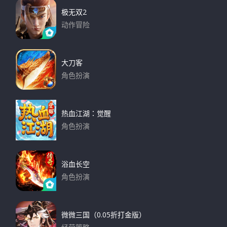
h
极无双2
f
动作冒险
o
下载
r
:
大刀客
角色扮演
下载
热血江湖：觉醒
角色扮演
下载
浴血长空
角色扮演
下载
微微三国（0.05折打金版）