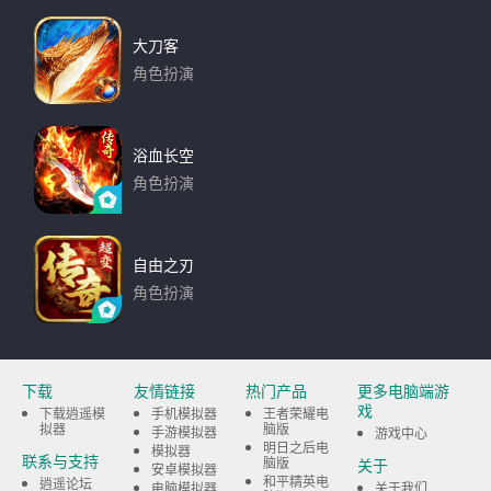
大刀客
角色扮演
下载
浴血长空
角色扮演
下载
自由之刃
角色扮演
下载
下载
友情链接
热门产品
更多电脑端游
戏
下载逍遥模
手机模拟器
王者荣耀电
拟器
脑版
手游模拟器
游戏中心
明日之后电
模拟器
联系与支持
脑版
关于
安卓模拟器
和平精英电
逍遥论坛
电脑模拟器
关于我们