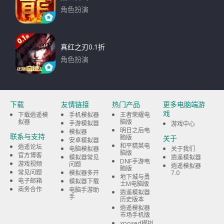
角色扮演
下载
真红之刃0.1折
角色扮演
下载
下载
友情链接
热门产品
更多电脑端游
戏
下载逍遥模
手机模拟器
王者荣耀电
拟器
脑版
手游模拟器
游戏中心
明日之后电
模拟器
联系与支持
脑版
关于
安卓模拟器
和平精英电
逍遥论坛
电脑模拟器
关于我们
脑版
官方博客
模拟器常见
逍遥模拟器
DNF手游电
游戏视频
问题
逍遥模拟器
脑版
常见问题
模拟器多开
7.0
地下城与勇
电子邮箱
模拟器下载
士M电脑版
商务合作
电脑手游助
逍遥模拟器
手
历史版本
逍遥模拟器
市场手机版
xposed模拟