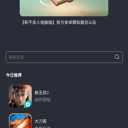
【新不良人电脑版】官方安卓模拟器怎么玩
S
S
e
e
a
a
r
今日推荐
r
c
h
c
h
极无双2
f
动作冒险
o
下载
r
:
大刀客