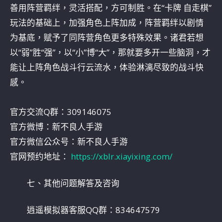
善用阵营羁绊，灵活搭配，方可制胜。在“卡牌 自走棋”
玩法的基础上，加强角色上阵加成，阵营羁绊以剧情
为基底，赋予了同阵营角色更多特殊效果。诸君若想
以“弱”胜“强”，以“小”博“大”，那就要多开一些脑洞，才
能让上阵角色战斗行云流水，体验淋漓尽致的战斗快
感。
官方交流Q群：309146075
官方微博：新不良人手游
官方微信公众号：新不良人手游
官网预约地址：
https://xblr.xiayixing.com/
七、其他问题解答及咨询
逍遥模拟器客服QQ群：834647579