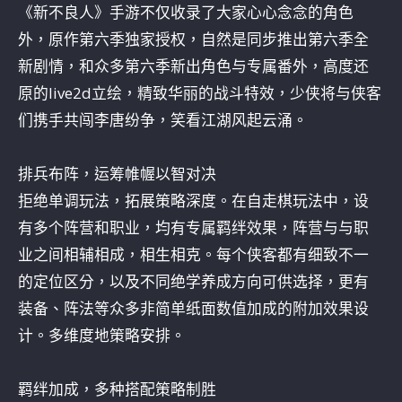
《新不良人》手游不仅收录了大家心心念念的角色
外，原作第六季独家授权，自然是同步推出第六季全
新剧情，和众多第六季新出角色与专属番外，高度还
原的live2d立绘，精致华丽的战斗特效，少侠将与侠客
们携手共闯李唐纷争，笑看江湖风起云涌。
排兵布阵，运筹帷幄以智对决
拒绝单调玩法，拓展策略深度。在自走棋玩法中，设
有多个阵营和职业，均有专属羁绊效果，阵营与与职
业之间相辅相成，相生相克。每个侠客都有细致不一
的定位区分，以及不同绝学养成方向可供选择，更有
装备、阵法等众多非简单纸面数值加成的附加效果设
计。多维度地策略安排。
羁绊加成，多种搭配策略制胜