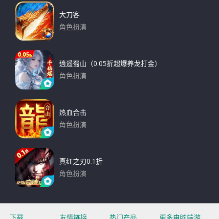
大刀客
角色扮演
下载
逍遥蜀山（0.05折超爆养龙打金）
角色扮演
下载
热血合击
角色扮演
下载
真红之刃0.1折
角色扮演
下载
下载
友情链接
热门产品
更多电脑端游