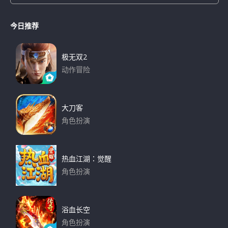
e
e
a
a
r
今日推荐
r
c
h
c
h
极无双2
f
动作冒险
o
下载
r
:
大刀客
角色扮演
下载
热血江湖：觉醒
角色扮演
下载
浴血长空
角色扮演