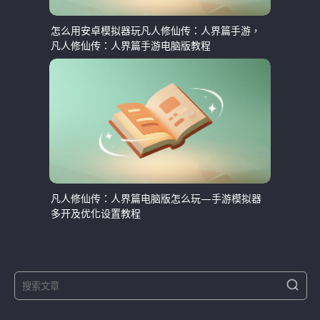
怎么用安卓模拟器玩凡人修仙传：人界篇手游，
凡人修仙传：人界篇手游电脑版教程
凡人修仙传：人界篇电脑版怎么玩—手游模拟器
多开及优化设置教程
S
S
e
e
a
a