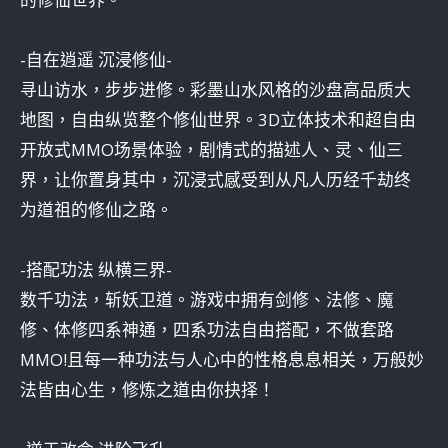
-自在逍遥 沉浸修仙-
寻山访水，步步进修。彩墨山水风格的沙盘高品质大
地图，自由纵览整个修仙世界。3D立体技术和超自由
开放式MMO场景体验，剧情式的描述人、灵、仙三
界，让你置身其中，沉浸式感受到从凡人历经千劫终
为道祖的修仙之路。
-搭配功法 纵横三界-
数千功法，斩妖卫道。游戏中拥有剑修、法修、魔
修、体修四系神通，四系功法自由搭配，不做套路
MMO!且每一种功法与人心中的性格息息相关，万般妙
法皆由心生，修炼之道由你抉择！