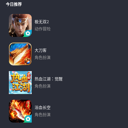
r
今日推荐
r
c
h
c
h
极无双2
f
动作冒险
o
下载
r
:
大刀客
角色扮演
下载
热血江湖：觉醒
角色扮演
下载
浴血长空
角色扮演
下载