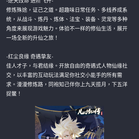
-逆天改命 进阶飞升-
修炼殊途，证己之道。超趣味日常任务、多线养成系
统，从战斗、炼丹、炼体、法宝、装备、灵宠等多种
角度来展现游戏魅力。体验不一样的修仙生活，展开
一场全新的升仙之旅！
-红尘良缘 奇遇挚友-
佳人才子，与君结缘。开放自由的奇遇式人物仙缘社
交，以丰富的互动玩法满足你社交小能手的所有需
求。漫漫修炼路，同袍知己伴你上九天揽月，下五洋
捉鳖！