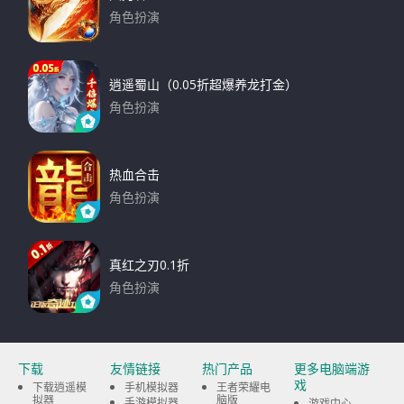
角色扮演
下载
逍遥蜀山（0.05折超爆养龙打金）
角色扮演
下载
热血合击
角色扮演
下载
真红之刃0.1折
角色扮演
下载
下载
友情链接
热门产品
更多电脑端游
戏
下载逍遥模
手机模拟器
王者荣耀电
拟器
脑版
手游模拟器
游戏中心