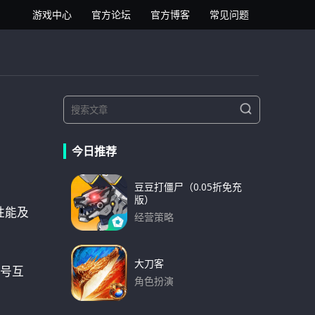
逍遥安卓模拟器
游戏中心
官方论坛
官方博客
常见问题
S
S
e
e
a
a
r
今日推荐
r
c
h
c
豆豆打僵尸（0.05折免充
h
版）
f
性能及
经营策略
o
下载
r
:
大刀客
号互
角色扮演
下载