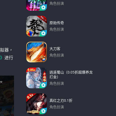
角色扮演
下载
原始传奇
角色扮演
下载
大刀客
拟器，
角色扮演
法》
进行
下载
逍遥蜀山（0.05折超爆养龙
打金）
角色扮演
下载
真红之刃0.1折
角色扮演
下载