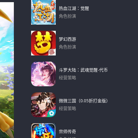
热血江湖：觉醒
角色扮演
下载
梦幻西游
角色扮演
下载
斗罗大陆：武魂觉醒-代币
经营策略
下载
微微三国（0.05折打金版）
经营策略
下载
宗师传奇