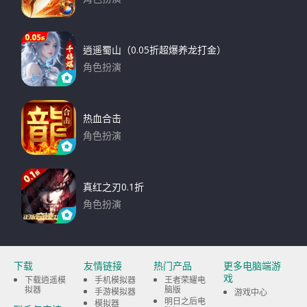
下载
逍遥蜀山（0.05折超爆养龙打金）
角色扮演
下载
热血合击
角色扮演
下载
真红之刃0.1折
角色扮演
下载
下载
友情链接
热门产品
更多电脑端游
戏
下载逍遥模
手机模拟器
王者荣耀电
拟器
脑版
手游模拟器
游戏中心
明日之后电
模拟器