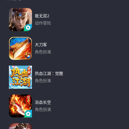
c
h
c
h
极无双2
f
动作冒险
o
下载
r
:
大刀客
角色扮演
下载
热血江湖：觉醒
角色扮演
下载
浴血长空
角色扮演
下载