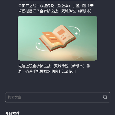
金铲铲之战：双城传说（新版本）手游用哪个安
卓模拟器好？金铲铲之战：双城传说（新版本）
电脑版模拟器推荐
电脑上玩金铲铲之战：双城传说（新版本）手
游，逍遥手机模拟器电脑上怎么使用
S
S
e
e
a
a
r
今日推荐
r