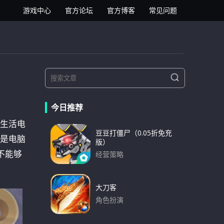
逍遥安卓模拟器
游戏中心
官方论坛
官方博客
常见问题
S
S
e
e
a
a
r
今日推荐
r
c
h
生活电
c
豆豆打僵尸（0.05折免充
h
是电脑
版）
f
不能够
经营策略
o
下载
r
:
大刀客
角色扮演
下载