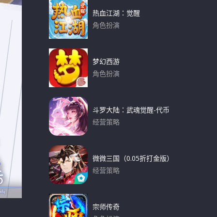
热血江湖：觉醒
角色扮演
下载
梦幻西游
角色扮演
下载
斗罗大陆：武魂觉醒-代币
经营策略
下载
微微三国（0.05折打金版）
经营策略
下载
宗师传奇