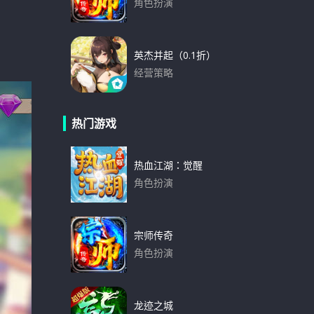
角色扮演
下载
英杰并起（0.1折）
经营策略
下载
热门游戏
热血江湖：觉醒
角色扮演
下载
宗师传奇
角色扮演
下载
龙迹之城