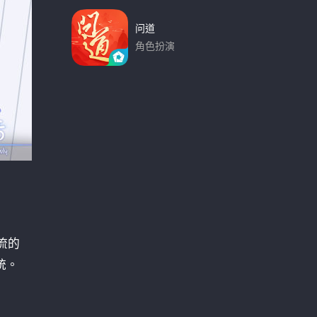
问道
角色扮演
下载
流的
统。