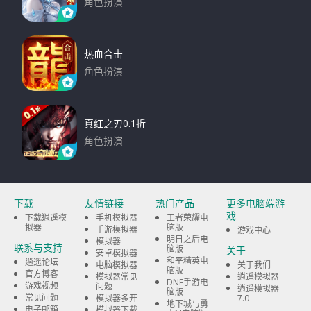
角色扮演
下载
热血合击
角色扮演
下载
真红之刃0.1折
角色扮演
下载
下载
友情链接
热门产品
更多电脑端游
戏
下载逍遥模
手机模拟器
王者荣耀电
拟器
脑版
手游模拟器
游戏中心
明日之后电
模拟器
联系与支持
脑版
关于
安卓模拟器
和平精英电
逍遥论坛
电脑模拟器
关于我们
脑版
官方博客
模拟器常见
逍遥模拟器
DNF手游电
游戏视频
问题
逍遥模拟器
脑版
常见问题
模拟器多开
7.0
地下城与勇
电子邮箱
模拟器下载