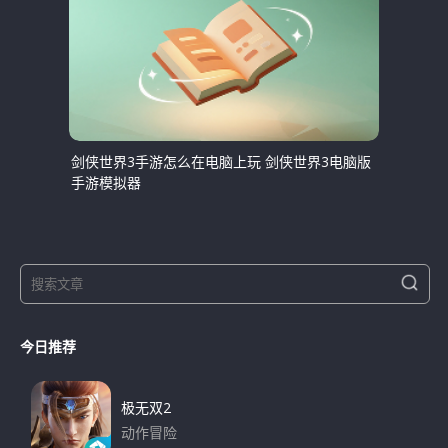
剑侠世界3手游怎么在电脑上玩 剑侠世界3电脑版
手游模拟器
S
S
e
e
a
a
r
今日推荐
r
c
h
c
h
极无双2
f
动作冒险
o