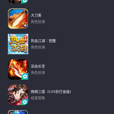
下载
r
:
大刀客
角色扮演
下载
热血江湖：觉醒
角色扮演
下载
浴血长空
角色扮演
下载
微微三国（0.05折打金版）
经营策略
下载