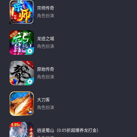
宗师传奇
角色扮演
下载
龙迹之城
角色扮演
下载
原始传奇
角色扮演
下载
大刀客
角色扮演
下载
逍遥蜀山（0.05折超爆养龙打金）