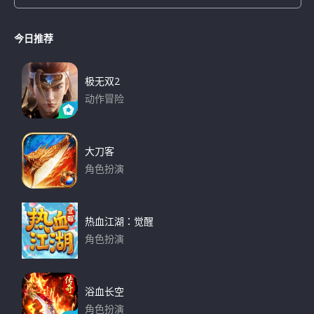
S
e
e
a
a
r
今日推荐
r
c
h
c
h
极无双2
f
动作冒险
o
下载
r
:
大刀客
角色扮演
下载
热血江湖：觉醒
角色扮演
下载
浴血长空
角色扮演