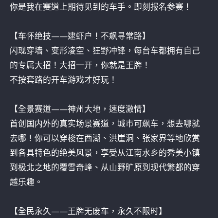
你是我在赛道上期待见到的车手。即刻报名参赛！
【车怀绝技——逮虾户！不飙寻常路】
闪现穿墙、变形凌空、狂野冲锋，每台车都拥有自己
的专属大招！大招一开，你就是王牌！
不按套路的开车游戏才好玩！
【全景赛道——神州大地，速度激情】
首创国内外的真实场景赛道，城市可飙车，想去哪就
去哪！你可以穿梭在西湖、洪崖洞、张家界等地欣赏
到各具特色的绝美风景，享受从江南水乡的秀美小镇
到极北之地的覆雪奇峰、从山野旷原到现代繁都的穿
越乐趣。
【全民永久——王牌无废车，永久不限时】