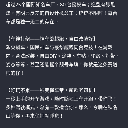
超过25个国际知名车厂，80 台授权车；造型夸张酷
炫，有明显反差的自设计概念车；统统不限时！每台
车都是独一无二的存在。
【车神打架——神车战超跑，自由改装好】
激爽飙车，国民神车与豪华超跑同台竞技！在游戏
内，合法改装，自由DIY。涂装、车贴、轮毂、灯带、
姿态等等，甚至还能摇个靓号车牌！你就是这条赛道
帅的仔！
【好玩不累——秒变懂车帝，邂逅老司机】
一秒上手的开车游戏，随时随地上车开跑，带你飞！
多种驾驶模式，总有一款适合你。那么，今晚在秋名
山等你，再来亿把就睡觉！