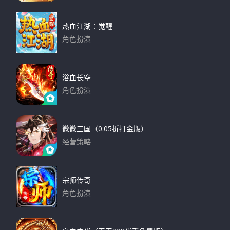
下载
热血江湖：觉醒
角色扮演
下载
浴血长空
角色扮演
下载
微微三国（0.05折打金版）
经营策略
下载
宗师传奇
角色扮演
下载