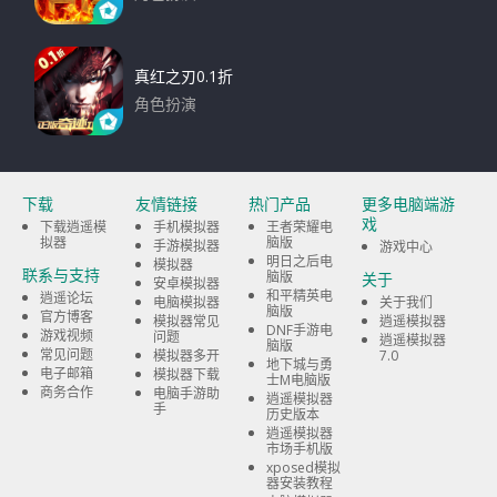
下载
真红之刃0.1折
角色扮演
下载
下载
友情链接
热门产品
更多电脑端游
戏
下载逍遥模
手机模拟器
王者荣耀电
拟器
脑版
手游模拟器
游戏中心
明日之后电
模拟器
联系与支持
脑版
关于
安卓模拟器
和平精英电
逍遥论坛
电脑模拟器
关于我们
脑版
官方博客
模拟器常见
逍遥模拟器
DNF手游电
游戏视频
问题
逍遥模拟器
脑版
常见问题
模拟器多开
7.0
地下城与勇
电子邮箱
模拟器下载
士M电脑版
商务合作
电脑手游助
逍遥模拟器
手
历史版本
逍遥模拟器
市场手机版
xposed模拟
器安装教程