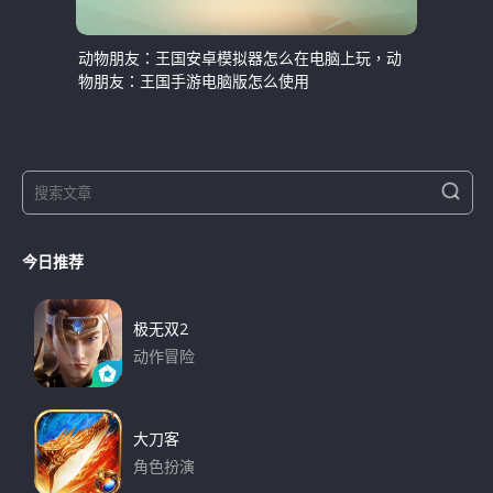
动物朋友：王国安卓模拟器怎么在电脑上玩，动
物朋友：王国手游电脑版怎么使用
S
S
e
e
a
a
r
今日推荐
r
c
h
c
h
极无双2
f
动作冒险
o
下载
r
:
大刀客
角色扮演