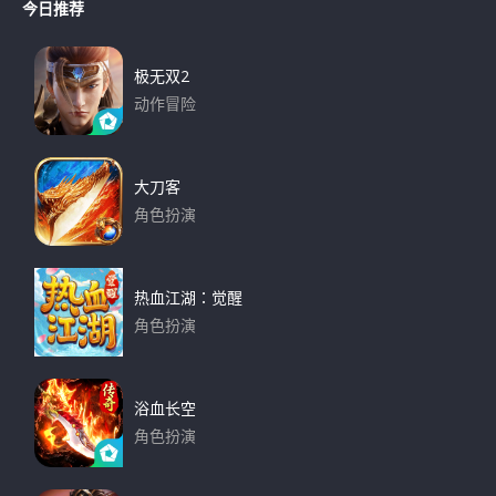
r
今日推荐
r
c
h
c
h
极无双2
f
动作冒险
o
下载
r
:
大刀客
角色扮演
下载
热血江湖：觉醒
角色扮演
下载
浴血长空
角色扮演
下载