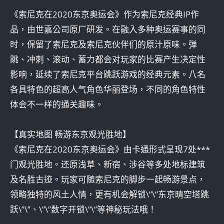
《索尼克在2020东京奥运会》作为索尼克经典IP作
品，由世嘉公司原厂研发。在融入多种奥运赛事的同
时，保留了索尼克及索尼克伙伴们的原汁原味。弹
跳、冲刺、滚动、蓄力都会对玩家的比赛产生决定性
影响，延续了索尼克平台跳跃游戏的经典元素。八名
各具特色的超高人气角色华丽登场，不同的角色特性
体会不一样的通关趣味。
【真实地图 畅游东京观光胜地】
《索尼克在2020东京奥运会》由卡通形式呈现7处***
门观光胜地。还原浅草、新宿、涉谷等多处地标建筑
及名胜古迹。玩家可随索尼克的脚步一起畅游景点，
领略独特的风土人情，更有机会解锁\”\”东京晴空塔跳
跃\”\”、\”\”数字开锁\”\”等神秘玩法哦！