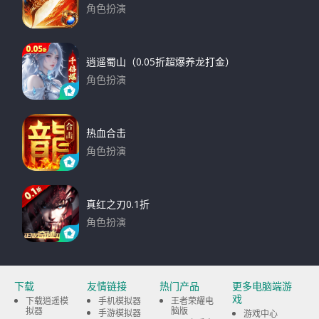
角色扮演
下载
逍遥蜀山（0.05折超爆养龙打金）
角色扮演
下载
热血合击
角色扮演
下载
真红之刃0.1折
角色扮演
下载
下载
友情链接
热门产品
更多电脑端游
戏
下载逍遥模
手机模拟器
王者荣耀电
拟器
脑版
手游模拟器
游戏中心