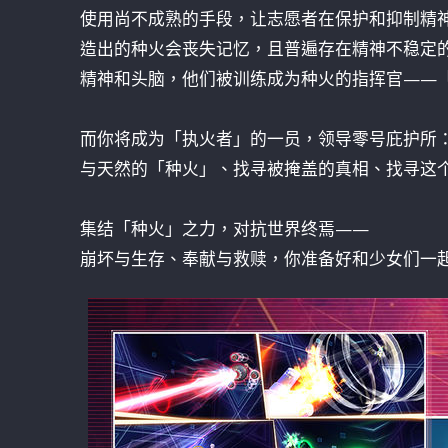
使用尚不成熟的手段，让志愿者在保护和抑制精
造出的种火会丧失记忆，且普遍存在精神不稳定
精神和头脑，他们被训练成为种火的指挥官——
而你将成为「执火者」的一员，领导零号庇护所
与天然的「种火」、找寻被掩盖的真相、找寻这
集结「种火」之力，对抗世界终焉——
崩坏与生存、奉献与救赎，你准备好和少女们一