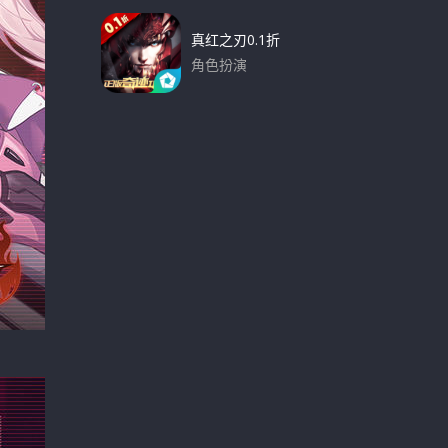
真红之刃0.1折
角色扮演
下载