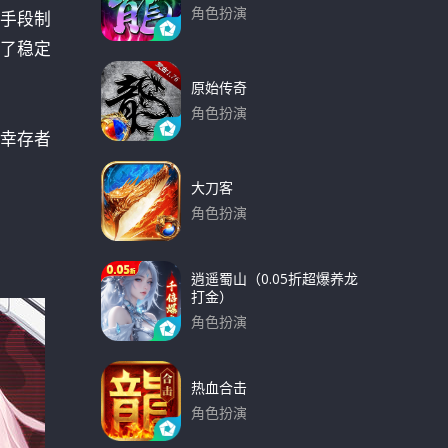
角色扮演
手段制
下载
了稳定
原始传奇
角色扮演
幸存者
下载
大刀客
角色扮演
下载
逍遥蜀山（0.05折超爆养龙
打金）
角色扮演
下载
热血合击
角色扮演
下载