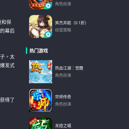
角色扮演
下载
设和保
英杰并起（0.1折）
的幕后
经营策略
下载
热门游戏
子。太
爆发式
热血江湖：觉醒
角色扮演
下载
宗师传奇
获得了
角色扮演
下载
龙迹之城