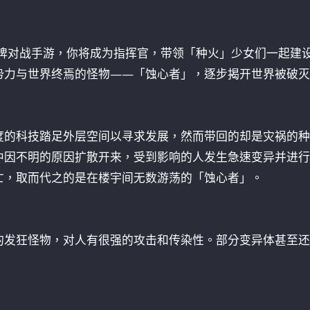
卡牌对战手游，你将成为指挥官，带领「种火」少女们一起建
势力与世界终焉的怪物——「蚀心者」，逐步揭开世界被破灭
度的科技踏足外层空间以寻求发展，然而带回的却是灾祸的种
中因不明的原因扩散开来，受到影响的人发生急速变异并进行
亡，取而代之的是在楼宇间无数游荡的「蚀心者」。
的发狂怪物，对人有很强的攻击和传染性。部分变异体甚至还