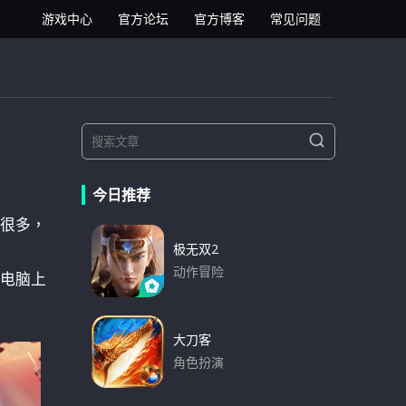
逍遥安卓模拟器
游戏中心
官方论坛
官方博客
常见问题
S
S
e
e
a
a
r
今日推荐
r
c
h
很多，
c
h
极无双2
f
动作冒险
电脑上
o
下载
r
:
大刀客
角色扮演
下载