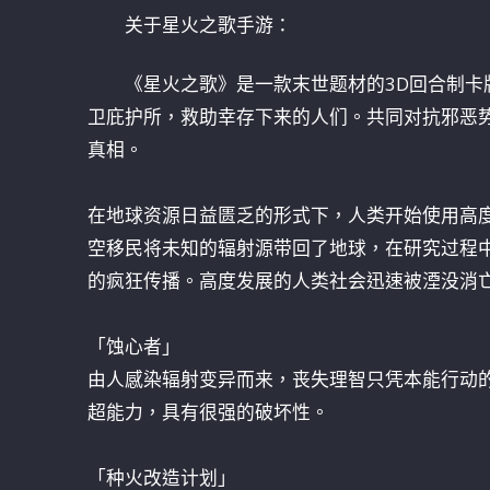
关于星火之歌手游：
《星火之歌》是一款末世题材的3D回合制
卫庇护所，救助幸存下来的人们。共同对抗邪恶
真相。
在地球资源日益匮乏的形式下，人类开始使用高
空移民将未知的辐射源带回了地球，在研究过程
的疯狂传播。高度发展的人类社会迅速被湮没消
「蚀心者」
由人感染辐射变异而来，丧失理智只凭本能行动
超能力，具有很强的破坏性。
「种火改造计划」