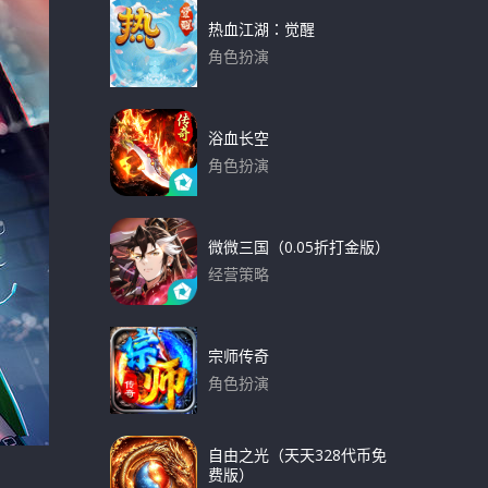
热血江湖：觉醒
角色扮演
下载
浴血长空
角色扮演
下载
微微三国（0.05折打金版）
经营策略
下载
宗师传奇
角色扮演
下载
自由之光（天天328代币免
费版）