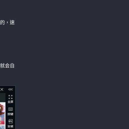
的，速
就会自