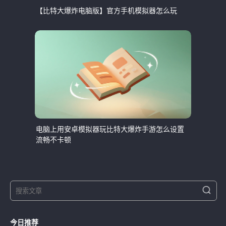
【比特大爆炸电脑版】官方手机模拟器怎么玩
电脑上用安卓模拟器玩比特大爆炸手游怎么设置
流畅不卡顿
S
S
e
e
a
a
r
今日推荐
r