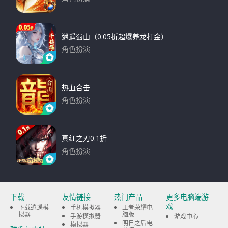
下载
逍遥蜀山（0.05折超爆养龙打金）
角色扮演
下载
热血合击
角色扮演
下载
真红之刃0.1折
角色扮演
下载
下载
友情链接
热门产品
更多电脑端游
戏
下载逍遥模
手机模拟器
王者荣耀电
拟器
脑版
手游模拟器
游戏中心
明日之后电
模拟器