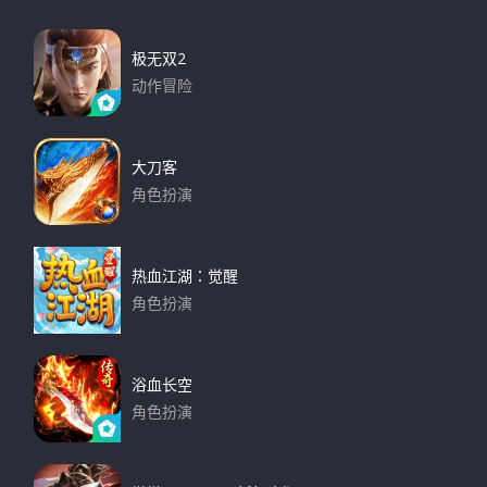
c
h
c
h
极无双2
f
动作冒险
o
下载
r
:
大刀客
角色扮演
下载
热血江湖：觉醒
角色扮演
下载
浴血长空
角色扮演
下载