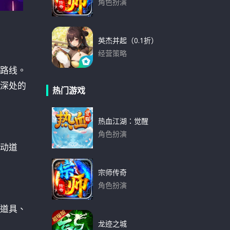
角色扮演
下载
英杰并起（0.1折）
经营策略
下载
路线。
深处的
热门游戏
热血江湖：觉醒
角色扮演
动道
下载
宗师传奇
角色扮演
下载
道具、
龙迹之城