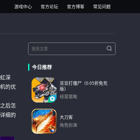
逍遥安卓模拟器
游戏中心
官方论坛
官方博客
常见问题
S
S
e
e
a
a
r
今日推荐
r
c
h
虹深
c
豆豆打僵尸（0.05折免充
h
机的优
版）
f
经营策略
o
之后怎
下载
r
详细的
:
大刀客
角色扮演
下载