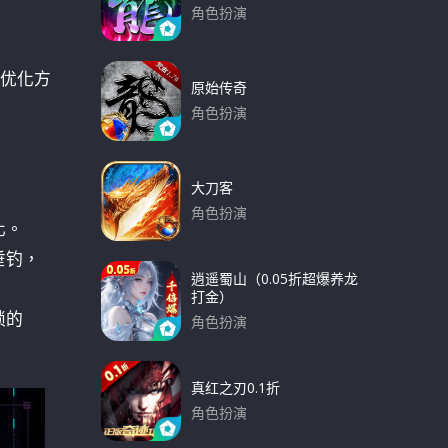
角色扮演
下载
优化方
原始传奇
角色扮演
下载
大刀客
角色扮演
化。
下载
垂钓，
逍遥蜀山（0.05折超爆养龙
打金）
锁的
角色扮演
下载
真红之刃0.1折
角色扮演
下载