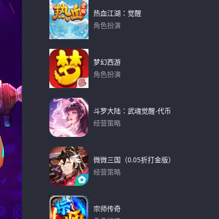
热血江湖：觉醒
角色扮演
下载
梦幻西游
角色扮演
下载
斗罗大陆：武魂觉醒-代币
经营策略
下载
微微三国（0.05折打金版）
经营策略
下载
宗师传奇