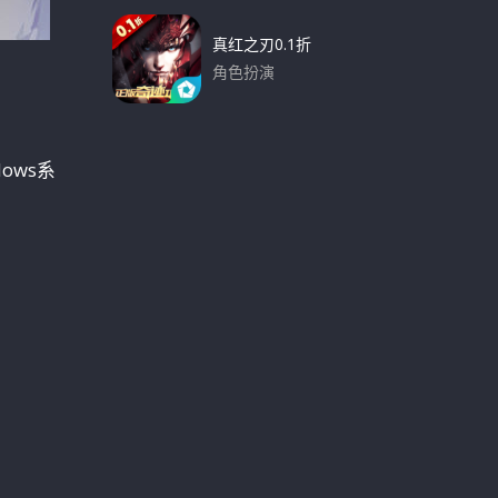
真红之刃0.1折
角色扮演
下载
ows系