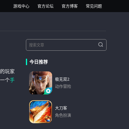
逍遥安卓模拟器
游戏中心
官方论坛
官方博客
常见问题
S
S
e
e
a
a
r
今日推荐
r
c
h
的玩家
c
h
极无双2
一个
手
f
动作冒险
o
下载
r
:
大刀客
角色扮演
下载