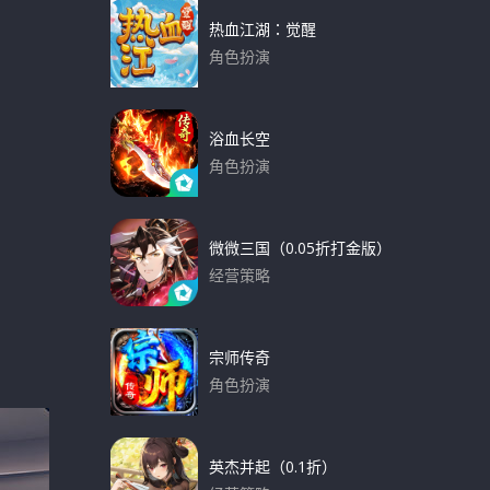
热血江湖：觉醒
角色扮演
下载
浴血长空
角色扮演
下载
微微三国（0.05折打金版）
经营策略
下载
宗师传奇
角色扮演
下载
英杰并起（0.1折）