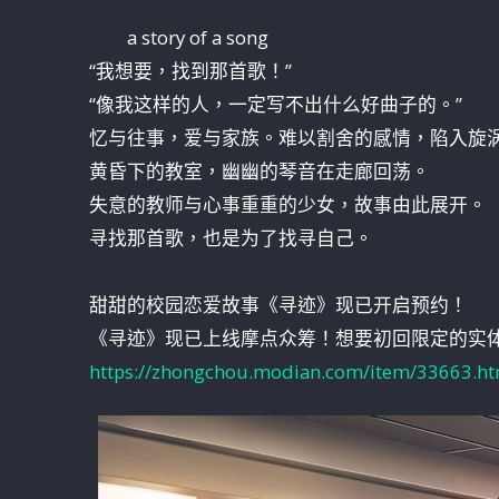
a story of a song
“我想要，找到那首歌！”
“像我这样的人，一定写不出什么好曲子的。”
忆与往事，爱与家族。难以割舍的感情，陷入旋
黄昏下的教室，幽幽的琴音在走廊回荡。
失意的教师与心事重重的少女，故事由此展开。
寻找那首歌，也是为了找寻自己。
甜甜的校园恋爱故事《寻迹》现已开启预约！
《寻迹》现已上线摩点众筹！想要初回限定的实
https://zhongchou.modian.com/item/33663.ht